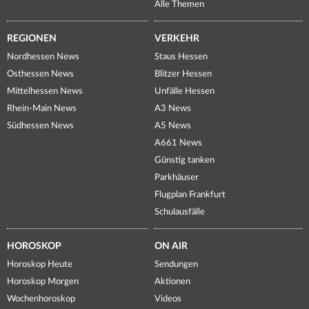
Alle Themen
REGIONEN
VERKEHR
Nordhessen News
Staus Hessen
Osthessen News
Blitzer Hessen
Mittelhessen News
Unfälle Hessen
Rhein-Main News
A3 News
Südhessen News
A5 News
A661 News
Günstig tanken
Parkhäuser
Flugplan Frankfurt
Schulausfälle
HOROSKOP
ON AIR
Horoskop Heute
Sendungen
Horoskop Morgen
Aktionen
Wochenhoroskop
Videos