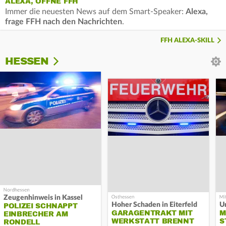
ALEXA, ÖFFNE FFH
Immer die neuesten News auf dem Smart-Speaker:
Alexa,
frage FFH nach den Nachrichten
.
FFH ALEXA-SKILL
HESSEN
Zeugenhinweis in Kassel
Hoher Schaden in Eiterfeld
Un
POLIZEI SCHNAPPT
GARAGENTRAKT MIT
M
EINBRECHER AM
WERKSTATT BRENNT
S
RONDELL