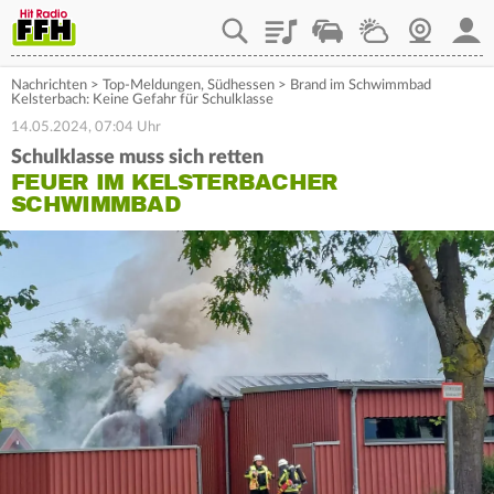
Playlist
Staupilot
Wetter
Webcam
Mein
Nachrichten
>
Top-Meldungen
,
Südhessen
>
Brand im Schwimmbad
Kelsterbach: Keine Gefahr für Schulklasse
14.05.2024, 07:04 Uhr
Schulklasse muss sich retten
FEUER IM KELSTERBACHER
SCHWIMMBAD