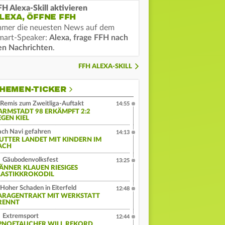
FH Alexa-Skill aktivieren
LEXA, ÖFFNE FFH
mmer die neuesten News auf dem
mart-Speaker:
Alexa, frage FFH nach
en Nachrichten
.
FFH ALEXA-SKILL
HEMEN-TICKER
Remis zum Zweitliga-Auftakt
14:55
ARMSTADT 98 ERKÄMPFT 2:2
EGEN KIEL
ch Navi gefahren
14:13
UTTER LANDET MIT KINDERN IM
ACH
Gäubodenvolksfest
13:25
ÄNNER KLAUEN RIESIGES
LASTIKKROKODIL
Hoher Schaden in Eiterfeld
12:48
ARAGENTRAKT MIT WERKSTATT
RENNT
Extremsport
12:44
PNOETAUCHER WILL REKORD