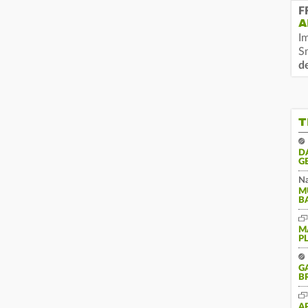
F
A
I
S
d
T
D
G
Na
M
B
M
P
G
B
A