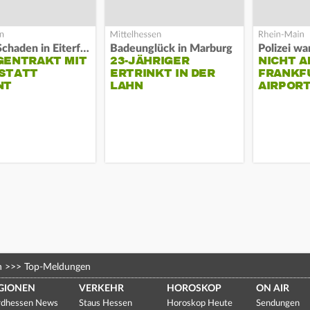
Hoher Schaden in Eiterfeld
Badeunglück in Marburg
GENTRAKT MIT
23-JÄHRIGER
NICHT A
STATT
ERTRINKT IN DER
FRANKF
NT
LAHN
AIRPORT
n
>>>
Top-Meldungen
GIONEN
VERKEHR
HOROSKOP
ON AIR
dhessen News
Staus Hessen
Horoskop Heute
Sendungen