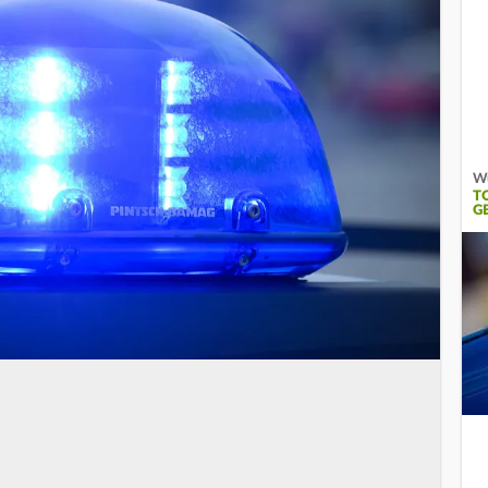
Wu
T
G