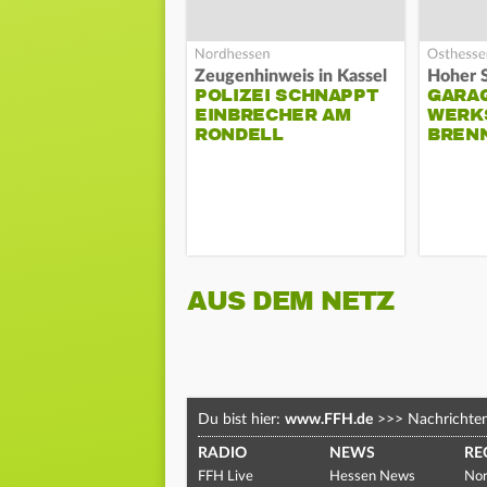
Zeugenhinweis in Kassel
POLIZEI SCHNAPPT
GARA
EINBRECHER AM
WERK
RONDELL
BREN
AUS DEM NETZ
Du bist hier:
www.FFH.de
>>>
Nachrichte
RADIO
NEWS
RE
FFH Live
Hessen News
Nor