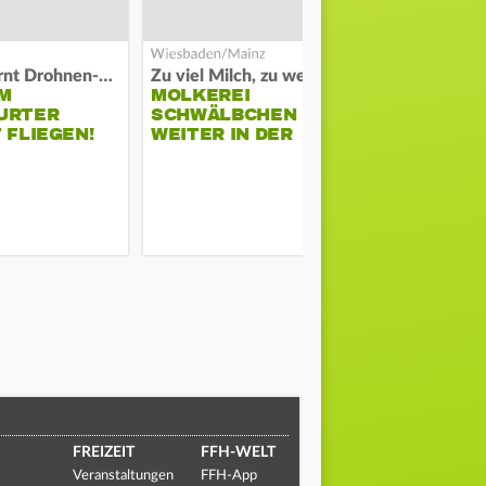
Polizei warnt Drohnen-Besitzer
Zu viel Milch, zu wenig Abnehme
M
MOLKEREI
DARMSTAD
URTER
SCHWÄLBCHEN
ERKÄMPFT
 FLIEGEN!
WEITER IN DER
GEGEN KI
KRISE
FREIZEIT
FFH-WELT
Veranstaltungen
FFH-App