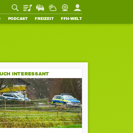
Playlist
Staupilot
Wetter
Webcam
Mein FFH
O
PODCAST
FREIZEIT
FFH-WELT
UCH INTERESSANT