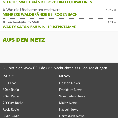
GLEICH 3 WALDBRÄNDE FORDERN FEUERWEHREN
Was die Löscharbeiten erschwert
19:19
MEHRERE WALDBRÄNDE BEI RODENBACH
Leichenteile im Müll
18:21
WAR ES SATANISMUS IN HEUSENSTAMM?
AUS DEM NETZ
Du bist hier:
www.FFH.de
>>>
Nachrichten
>>>
Top-Meldungen
RADIO
NEWS
FFH Live
Hessen News
80er Radio
Frankfurt News
90er Radio
Wiesbaden News
2000er Radio
Mainz News
Rock Radio
Kassel News
Oldie Radio
Darmstadt News