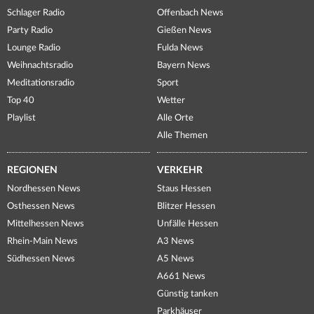
Schlager Radio
Offenbach News
Party Radio
Gießen News
Lounge Radio
Fulda News
Weihnachtsradio
Bayern News
Meditationsradio
Sport
Top 40
Wetter
Playlist
Alle Orte
Alle Themen
REGIONEN
VERKEHR
Nordhessen News
Staus Hessen
Osthessen News
Blitzer Hessen
Mittelhessen News
Unfälle Hessen
Rhein-Main News
A3 News
Südhessen News
A5 News
A661 News
Günstig tanken
Parkhäuser