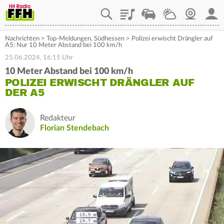
Playlist
Staupilot
Wetter
Webcam
Mein
Nachrichten
>
Top-Meldungen
,
Südhessen
>
Polizei erwischt Drängler auf
A5: Nur 10 Meter Abstand bei 100 km/h
25.06.2024, 16:15 Uhr
10 Meter Abstand bei 100 km/h
POLIZEI ERWISCHT DRÄNGLER AUF
DER A5
Redakteur
Florian Stendebach