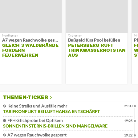
A7 wegen Rauchwolke gesperrt
Bußgeld fürs Pool befüllen
GLEICH 3 WALDBRÄNDE
PETERSBERG RUFT
F
FORDERN
TRINKWASSERNOTSTAND
W
FEUERWEHREN
AUS
S
THEMEN-TICKER
Keine Streiks und Ausfälle mehr
21:00
TARIFKONFLIKT BEI LUFTHANSA ENTSCHÄRFT
FFH-Stichprobe bei Optikern
19:25
SONNENFINSTERNIS-BRILLEN SIND MANGELWARE
A7 wegen Rauchwolke gesperrt
19:22