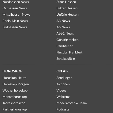
Nordhessen News
Staus Hessen
Osthessen News
Blitzer Hessen
Mittelhessen News
Unfälle Hessen
Rhein-Main News
A3 News
Südhessen News
A5 News
A661 News
Günstig tanken
Parkhäuser
Flugplan Frankfurt
Schulausfälle
HOROSKOP
ON AIR
Horoskop Heute
Sendungen
Horoskop Morgen
Aktionen
Wochenhoroskop
Videos
Monatshoroskop
Webcams
Jahreshoroskop
Moderatoren & Team
Partnerhoroskop
Podcasts