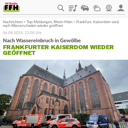
Playlist
Staupilot
Wetter
Webcam
Mein
Nachrichten
>
Top-Meldungen
,
Rhein-Main
>
Frankfurt: Kaiserdom wird
nach Wasserschaden wieder geöffnet
06.08.2024, 12:00 Uhr
Nach Wassereinbruch in Gewölbe
FRANKFURTER KAISERDOM WIEDER
GEÖFFNET