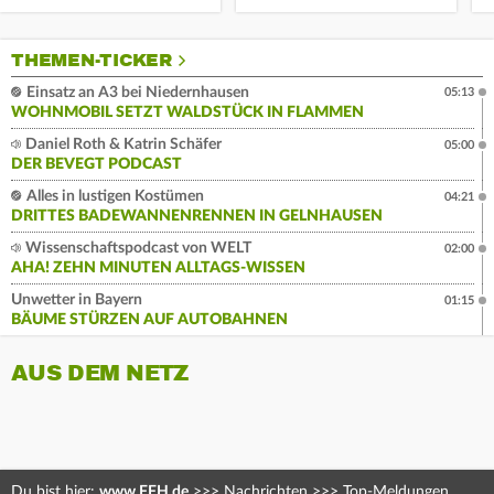
THEMEN-TICKER
Einsatz an A3 bei Niedernhausen
05:13
WOHNMOBIL SETZT WALDSTÜCK IN FLAMMEN
Daniel Roth & Katrin Schäfer
05:00
DER BEVEGT PODCAST
Alles in lustigen Kostümen
04:21
DRITTES BADEWANNENRENNEN IN GELNHAUSEN
Wissenschaftspodcast von WELT
02:00
AHA! ZEHN MINUTEN ALLTAGS-WISSEN
Unwetter in Bayern
01:15
BÄUME STÜRZEN AUF AUTOBAHNEN
AUS DEM NETZ
Du bist hier:
www.FFH.de
>>>
Nachrichten
>>>
Top-Meldungen