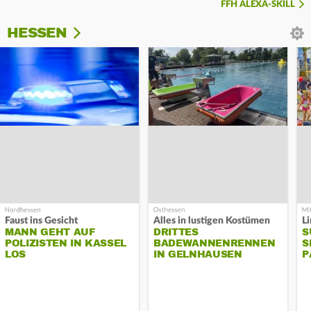
FFH ALEXA-SKILL
HESSEN
Faust ins Gesicht
Alles in lustigen Kostümen
MANN GEHT AUF
DRITTES
S
POLIZISTEN IN KASSEL
BADEWANNENRENNEN
S
LOS
IN GELNHAUSEN
P