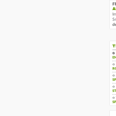
F
A
I
S
d
T
E
R
S
S
S