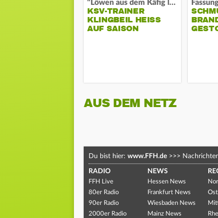
"Löwen aus dem Käfig lassen"
KSV-TRAINER
SCHM
KLINGBEIL HEISS A
BRAN
UF SAISON
GEST
AUS DEM NETZ
Du bist hier:
www.FFH.de
>>>
Nachrichte
RADIO
NEWS
RE
FFH Live
Hessen News
Nor
80er Radio
Frankfurt News
Ost
90er Radio
Wiesbaden News
Mit
2000er Radio
Mainz News
Rhe