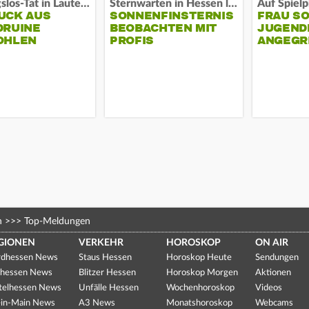
Fassungslos-Tat in Lauterbach
Sternwarten in Hessen laden ein
UCK AUS
SONNENFINSTERNIS
FRAU S
DRUINE
BEOBACHTEN MIT
JUGEND
OHLEN
PROFIS
ANGEGR
HABEN
n
>>>
Top-Meldungen
GIONEN
VERKEHR
HOROSKOP
ON AIR
dhessen News
Staus Hessen
Horoskop Heute
Sendungen
hessen News
Blitzer Hessen
Horoskop Morgen
Aktionen
telhessen News
Unfälle Hessen
Wochenhoroskop
Videos
in-Main News
A3 News
Monatshoroskop
Webcams