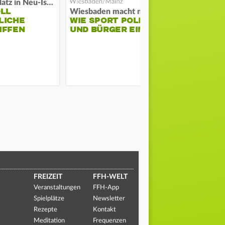
Auf Spielplatz in Neu-Isenburg
OLL
COACH KO
Wiesbaden macht mobil
LICHE
WIE SPORT POLIZEI
WILL ERS
IFFEN
UND BÜRGER EINT
STABILITÄ
FREIZEIT
FFH-WELT
Veranstaltungen
FFH-App
Spielplätze
Newsletter
Rezepte
Kontakt
Meditation
Frequenzen