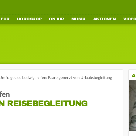
KEHR
HOROSKOP
ON AIR
MUSIK
AKTIONEN
VIDE
A
Umfrage aus Ludwigshafen: Paare genervt von Urlaubsbegleitung
fen
N REISEBEGLEITUNG