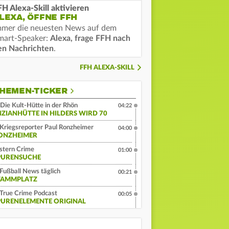
FH Alexa-Skill aktivieren
LEXA, ÖFFNE FFH
mmer die neuesten News auf dem
mart-Speaker:
Alexa, frage FFH nach
en Nachrichten
.
FFH ALEXA-SKILL
HEMEN-TICKER
Die Kult-Hütte in der Rhön
04:22
NZIANHÜTTE IN HILDERS WIRD 70
Kriegsreporter Paul Ronzheimer
04:00
ONZHEIMER
stern Crime
01:00
PURENSUCHE
Fußball News täglich
00:21
TAMMPLATZ
True Crime Podcast
00:05
PURENELEMENTE ORIGINAL