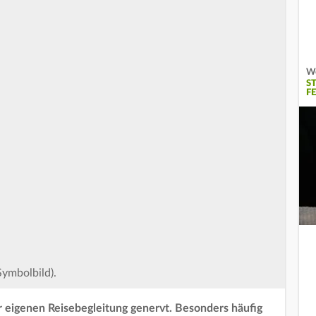
Wo
S
F
Symbolbild).
der eigenen Reisebegleitung genervt. Besonders häufig