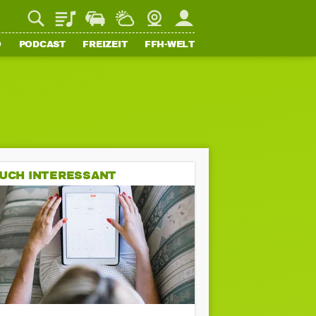
Playlist
Staupilot
Wetter
Webcam
Mein FFH
O
PODCAST
FREIZEIT
FFH-WELT
UCH INTERESSANT