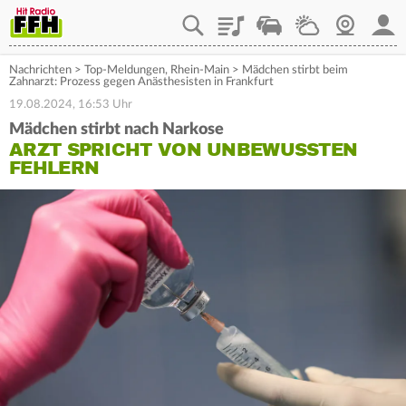
Playlist
Staupilot
Wetter
Webcam
Mein
Nachrichten
>
Top-Meldungen
,
Rhein-Main
>
Mädchen stirbt beim
Zahnarzt: Prozess gegen Anästhesisten in Frankfurt
19.08.2024, 16:53 Uhr
Mädchen stirbt nach Narkose
ARZT SPRICHT VON UNBEWUSSTEN
FEHLERN