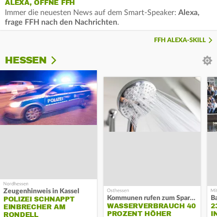
ALEXA, ÖFFNE FFH
Immer die neuesten News auf dem Smart-Speaker:
Alexa,
frage FFH nach den Nachrichten
.
FFH ALEXA-SKILL
HESSEN
Zeugenhinweis in Kassel
Kommunen rufen zum Sparen auf
B
POLIZEI SCHNAPPT
WASSERVERBRAUCH 40
2
EINBRECHER AM
PROZENT HÖHER
I
RONDELL