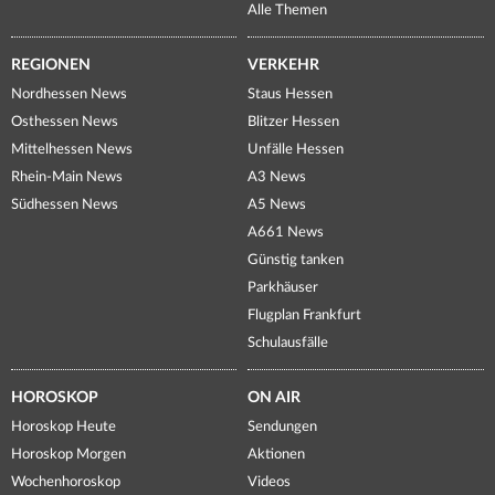
Alle Themen
REGIONEN
VERKEHR
Nordhessen News
Staus Hessen
Osthessen News
Blitzer Hessen
Mittelhessen News
Unfälle Hessen
Rhein-Main News
A3 News
Südhessen News
A5 News
A661 News
Günstig tanken
Parkhäuser
Flugplan Frankfurt
Schulausfälle
HOROSKOP
ON AIR
Horoskop Heute
Sendungen
Horoskop Morgen
Aktionen
Wochenhoroskop
Videos