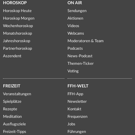
HOROSKOP
ON AIR
Horoskop Heute
Sendungen
Horoskop Morgen
Aktionen
Wochenhoroskop
Videos
Monatshoroskop
Webcams
Jahreshoroskop
Moderatoren & Team
Partnerhoroskop
Podcasts
Aszendent
News-Podcast
Themen-Ticker
Voting
FREIZEIT
FFH-WELT
Veranstaltungen
FFH-App
Spielplätze
Newsletter
Rezepte
Kontakt
Meditation
Frequenzen
Ausflugsziele
Jobs
Freizeit-Tipps
Führungen