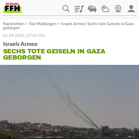
Playlist
Staupilot
Wetter
Webcam
Mein
Nachrichten
>
Top-Meldungen
>
Israels Armee: Sechs tote Geiseln in Gaza
geborgen
01.09.2024, 07:45 Uhr
Israels Armee
SECHS TOTE GEISELN IN GAZA
GEBORGEN