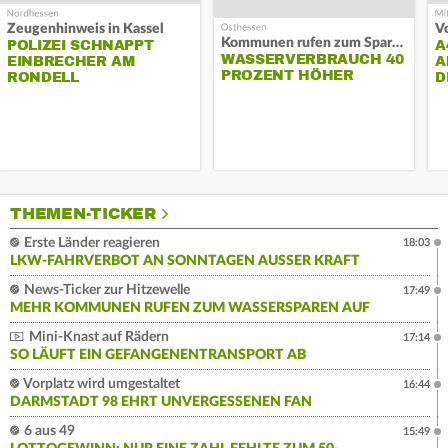
Zeugenhinweis in Kassel
Kommunen rufen zum Sparen auf
POLIZEI SCHNAPPT
A
WASSERVERBRAUCH 40
EINBRECHER AM
A
PROZENT HÖHER
RONDELL
D
THEMEN-TICKER
Erste Länder reagieren
18:03
LKW-FAHRVERBOT AN SONNTAGEN AUSSER KRAFT
News-Ticker zur Hitzewelle
17:49
MEHR KOMMUNEN RUFEN ZUM WASSERSPAREN AUF
Mini-Knast auf Rädern
17:14
SO LÄUFT EIN GEFANGENENTRANSPORT AB
Vorplatz wird umgestaltet
16:44
DARMSTADT 98 EHRT UNVERGESSENEN FAN
6 aus 49
15:49