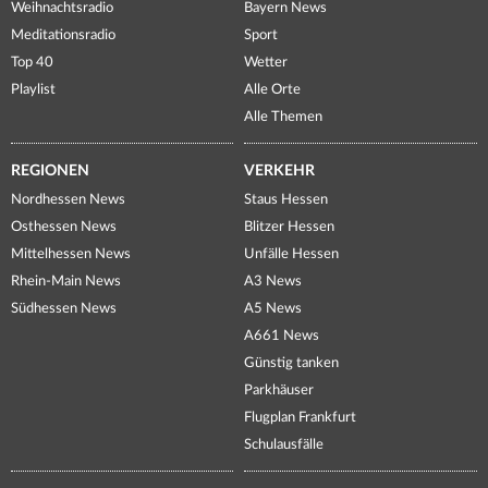
Weihnachtsradio
Bayern News
Meditationsradio
Sport
Top 40
Wetter
Playlist
Alle Orte
Alle Themen
REGIONEN
VERKEHR
Nordhessen News
Staus Hessen
Osthessen News
Blitzer Hessen
Mittelhessen News
Unfälle Hessen
Rhein-Main News
A3 News
Südhessen News
A5 News
A661 News
Günstig tanken
Parkhäuser
Flugplan Frankfurt
Schulausfälle