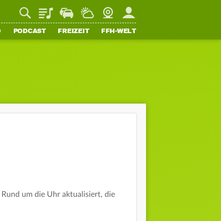
Playlist
Staupilot
Wetter
Webcam
Mein FFH
O
PODCAST
FREIZEIT
FFH-WELT
und um die Uhr aktualisiert, die