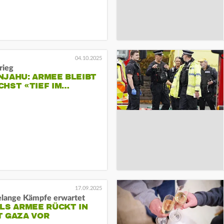
04.10.2025
rieg
NJAHU: ARMEE BLEIBT
CHST «TIEF IM…
17.09.2025
lange Kämpfe erwartet
LS ARMEE RÜCKT IN
T GAZA VOR