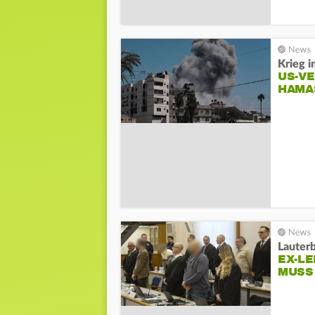
Krieg i
US-V
HAMA
Lauter
EX-LE
MUSS 