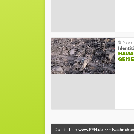
Identit
HAMAS
GEIS
Du bist hier:
www.FFH.de
>>>
Nachrichte