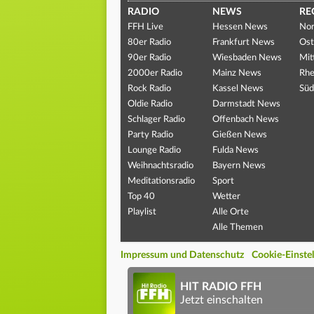
RADIO
NEWS
RE
FFH Live
Hessen News
Nor
80er Radio
Frankfurt News
Ost
90er Radio
Wiesbaden News
Mit
2000er Radio
Mainz News
Rhe
Rock Radio
Kassel News
Süd
Oldie Radio
Darmstadt News
Schlager Radio
Offenbach News
Party Radio
Gießen News
Lounge Radio
Fulda News
Weihnachtsradio
Bayern News
Meditationsradio
Sport
Top 40
Wetter
Playlist
Alle Orte
Alle Themen
Impressum und Datenschutz
Cookie-Einste
HIT RADIO FFH
Jetzt einschalten