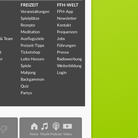
FREIZEIT
FFH-WELT
Veranstaltungen
FFH-App
Spielplätze
Newsletter
Rezepte
Kontakt
Meditation
Frequenzen
 & Team
Ausflugsziele
Jobs
Freizeit-Tipps
Führungen
t
Ticketshop
Presse
er
Lotto Hessen
Radiowerbung
Spiele
Weiterbildung
Mahjong
Login
Backgammon
Quiz
Partys
Home
Musik
Podcast
Video