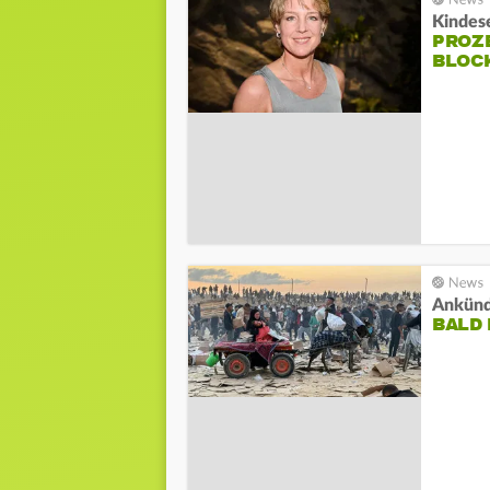
Kindes
PROZ
BLOC
Ankünd
BALD