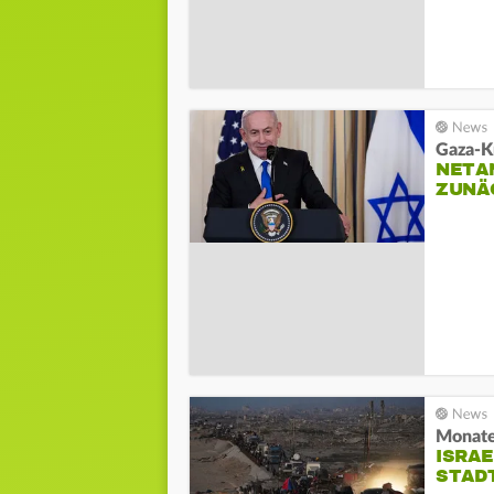
Gaza-K
NETA
ZUNÄ
Monate
ISRAE
STAD