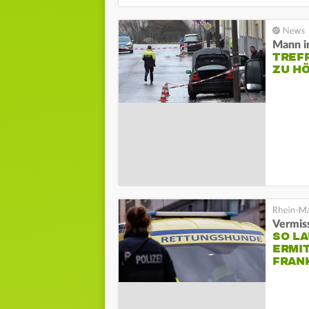
Mann i
TREFF
ZU HÖ
Vermis
SO LA
ERMI
FRAN