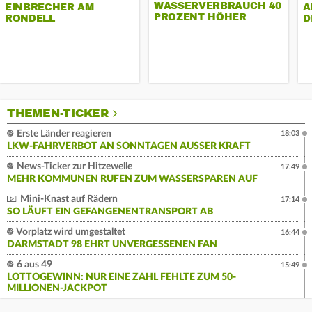
WASSERVERBRAUCH 40
EINBRECHER AM
A
PROZENT HÖHER
RONDELL
D
THEMEN-TICKER
Erste Länder reagieren
18:03
LKW-FAHRVERBOT AN SONNTAGEN AUSSER KRAFT
News-Ticker zur Hitzewelle
17:49
MEHR KOMMUNEN RUFEN ZUM WASSERSPAREN AUF
Mini-Knast auf Rädern
17:14
SO LÄUFT EIN GEFANGENENTRANSPORT AB
Vorplatz wird umgestaltet
16:44
DARMSTADT 98 EHRT UNVERGESSENEN FAN
6 aus 49
15:49
LOTTOGEWINN: NUR EINE ZAHL FEHLTE ZUM 50-
MILLIONEN-JACKPOT