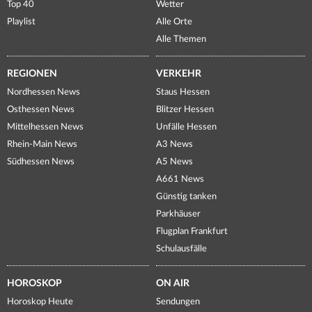
Top 40
Wetter
Playlist
Alle Orte
Alle Themen
REGIONEN
VERKEHR
Nordhessen News
Staus Hessen
Osthessen News
Blitzer Hessen
Mittelhessen News
Unfälle Hessen
Rhein-Main News
A3 News
Südhessen News
A5 News
A661 News
Günstig tanken
Parkhäuser
Flugplan Frankfurt
Schulausfälle
HOROSKOP
ON AIR
Horoskop Heute
Sendungen