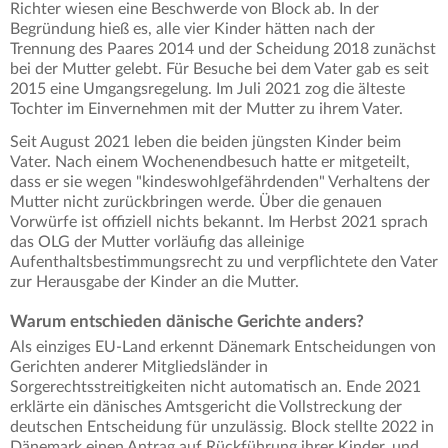
Richter wiesen eine Beschwerde von Block ab. In der
Begründung hieß es, alle vier Kinder hätten nach der
Trennung des Paares 2014 und der Scheidung 2018 zunächst
bei der Mutter gelebt. Für Besuche bei dem Vater gab es seit
2015 eine Umgangsregelung. Im Juli 2021 zog die älteste
Tochter im Einvernehmen mit der Mutter zu ihrem Vater.
Seit August 2021 leben die beiden jüngsten Kinder beim
Vater. Nach einem Wochenendbesuch hatte er mitgeteilt,
dass er sie wegen "kindeswohlgefährdenden" Verhaltens der
Mutter nicht zurückbringen werde. Über die genauen
Vorwürfe ist offiziell nichts bekannt. Im Herbst 2021 sprach
das OLG der Mutter vorläufig das alleinige
Aufenthaltsbestimmungsrecht zu und verpflichtete den Vater
zur Herausgabe der Kinder an die Mutter.
Warum entschieden dänische Gerichte anders?
Als einziges EU-Land erkennt Dänemark Entscheidungen von
Gerichten anderer Mitgliedsländer in
Sorgerechtsstreitigkeiten nicht automatisch an. Ende 2021
erklärte ein dänisches Amtsgericht die Vollstreckung der
deutschen Entscheidung für unzulässig. Block stellte 2022 in
Dänemark einen Antrag auf Rückführung ihrer Kinder, und