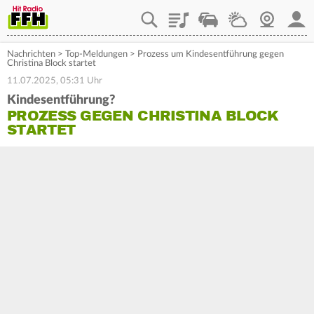
Playlist
Staupilot
Wetter
Webcam
Mein
Nachrichten
>
Top-Meldungen
>
Prozess um Kindesentführung gegen
Christina Block startet
11.07.2025, 05:31 Uhr
Kindesentführung?
PROZESS GEGEN CHRISTINA BLOCK
STARTET