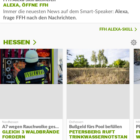
FFH Alexa-Skill aktivieren
ALEXA, ÖFFNE FFH
Immer die neuesten News auf dem Smart-Speaker:
Alexa,
frage FFH nach den Nachrichten
.
FFH ALEXA-SKILL
HESSEN
A7 wegen Rauchwolke gesperrt
Bußgeld fürs Pool befüllen
GLEICH 3 WALDBRÄNDE
PETERSBERG RUFT
F
FORDERN
TRINKWASSERNOTSTAND
W