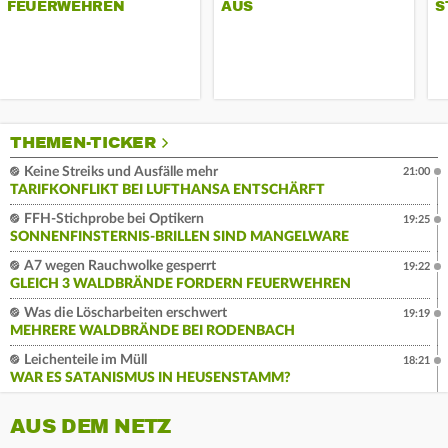
FEUERWEHREN
AUS
S
THEMEN-TICKER
Keine Streiks und Ausfälle mehr
21:00
TARIFKONFLIKT BEI LUFTHANSA ENTSCHÄRFT
FFH-Stichprobe bei Optikern
19:25
SONNENFINSTERNIS-BRILLEN SIND MANGELWARE
A7 wegen Rauchwolke gesperrt
19:22
GLEICH 3 WALDBRÄNDE FORDERN FEUERWEHREN
Was die Löscharbeiten erschwert
19:19
MEHRERE WALDBRÄNDE BEI RODENBACH
Leichenteile im Müll
18:21
WAR ES SATANISMUS IN HEUSENSTAMM?
AUS DEM NETZ