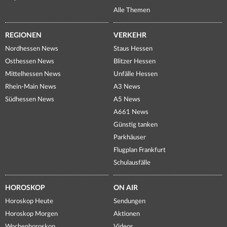
Alle Themen
REGIONEN
VERKEHR
Nordhessen News
Staus Hessen
Osthessen News
Blitzer Hessen
Mittelhessen News
Unfälle Hessen
Rhein-Main News
A3 News
Südhessen News
A5 News
A661 News
Günstig tanken
Parkhäuser
Flugplan Frankfurt
Schulausfälle
HOROSKOP
ON AIR
Horoskop Heute
Sendungen
Horoskop Morgen
Aktionen
Wochenhoroskop
Videos