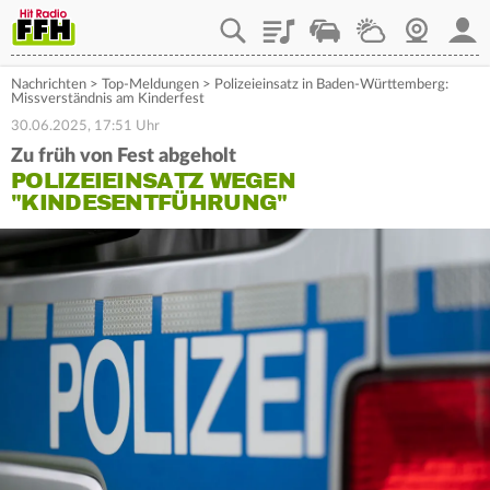
Playlist
Staupilot
Wetter
Webcam
Mein
Nachrichten
>
Top-Meldungen
>
Polizeieinsatz in Baden-Württemberg:
Missverständnis am Kinderfest
30.06.2025, 17:51 Uhr
Zu früh von Fest abgeholt
POLIZEIEINSATZ WEGEN
"KINDESENTFÜHRUNG"