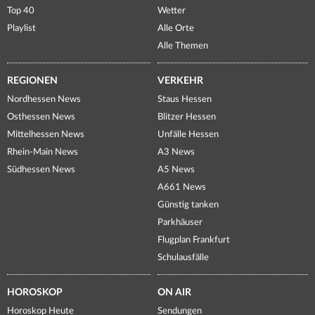
Top 40
Wetter
Playlist
Alle Orte
Alle Themen
REGIONEN
VERKEHR
Nordhessen News
Staus Hessen
Osthessen News
Blitzer Hessen
Mittelhessen News
Unfälle Hessen
Rhein-Main News
A3 News
Südhessen News
A5 News
A661 News
Günstig tanken
Parkhäuser
Flugplan Frankfurt
Schulausfälle
HOROSKOP
ON AIR
Horoskop Heute
Sendungen