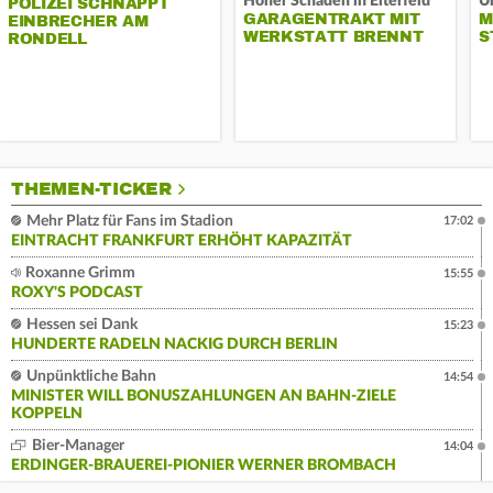
Hoher Schaden in Eiterfeld
Un
POLIZEI SCHNAPPT
GARAGENTRAKT MIT
M
EINBRECHER AM
WERKSTATT BRENNT
S
RONDELL
THEMEN-TICKER
Mehr Platz für Fans im Stadion
17:02
EINTRACHT FRANKFURT ERHÖHT KAPAZITÄT
Roxanne Grimm
15:55
ROXY'S PODCAST
Hessen sei Dank
15:23
HUNDERTE RADELN NACKIG DURCH BERLIN
Unpünktliche Bahn
14:54
MINISTER WILL BONUSZAHLUNGEN AN BAHN-ZIELE
KOPPELN
Bier-Manager
14:04
ERDINGER-BRAUEREI-PIONIER WERNER BROMBACH