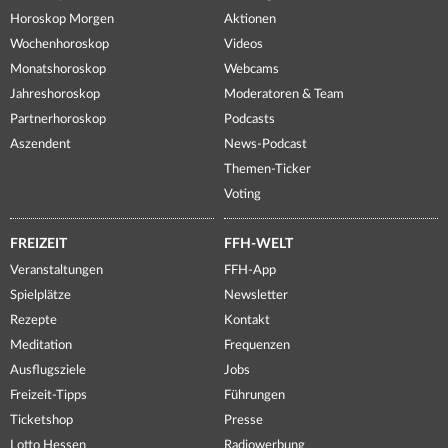
Horoskop Morgen
Aktionen
Wochenhoroskop
Videos
Monatshoroskop
Webcams
Jahreshoroskop
Moderatoren & Team
Partnerhoroskop
Podcasts
Aszendent
News-Podcast
Themen-Ticker
Voting
FREIZEIT
FFH-WELT
Veranstaltungen
FFH-App
Spielplätze
Newsletter
Rezepte
Kontakt
Meditation
Frequenzen
Ausflugsziele
Jobs
Freizeit-Tipps
Führungen
Ticketshop
Presse
Lotto Hessen
Radiowerbung