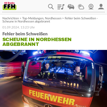
Playlist
Staupilot
Wetter
Webcam
Mein
Nachrichten
>
Top-Meldungen
,
Nordhessen
>
Fehler beim Schweißen -
Scheune in Nordhessen abgebrannt
01.09.2024, 13:23 Uhr
Fehler beim Schweißen
SCHEUNE IN NORDHESSEN
ABGEBRANNT