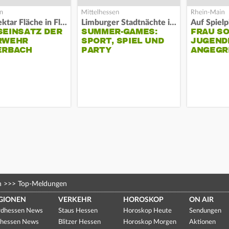
Acht Hektar Fläche in Flammen
Limburger Stadtnächte im Sand
EINSATZ DER F
SUMMER-GAMES:
FRAU S
EHR L
SPORT, SPIEL UND
JUGEND
RBACH
PARTY
ANGEGR
HABEN
n
>>>
Top-Meldungen
GIONEN
VERKEHR
HOROSKOP
ON AIR
dhessen News
Staus Hessen
Horoskop Heute
Sendungen
hessen News
Blitzer Hessen
Horoskop Morgen
Aktionen