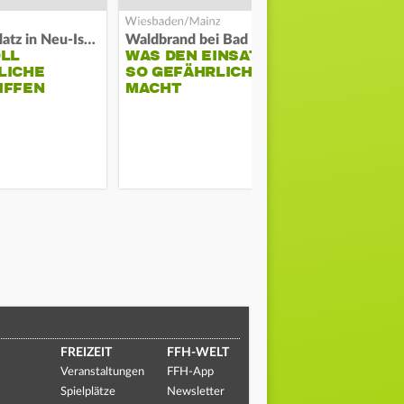
Auf Spielplatz in Neu-Isenburg
Waldbrand bei Bad Schwalbach
OLL
WAS DEN EINSATZ
MEHR ALS 
LICHE
SO GEFÄHRLICH
KILOMETE
IFFEN
MACHT
IRRWEG
FREIZEIT
FFH-WELT
Veranstaltungen
FFH-App
Spielplätze
Newsletter