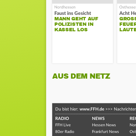
Faust ins Gesicht
MANN GEHT AUF
GROSS
POLIZISTEN IN
EUERW
KASSEL LOS
AUTE
AUS DEM NETZ
Du bist hier:
www.FFH.de
>>>
Nachrichte
RADIO
NEWS
RE
FFH Live
Hessen News
Nor
80er Radio
Frankfurt News
Ost