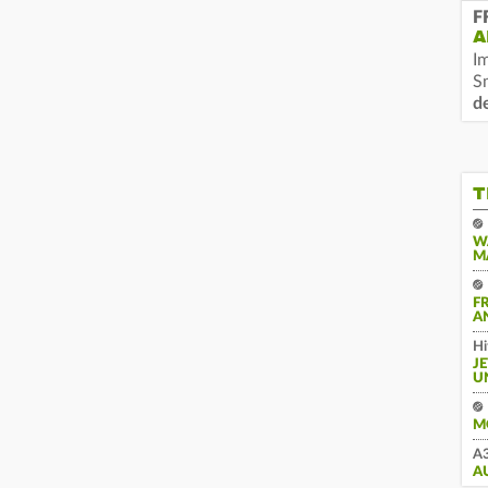
F
A
I
S
d
T
W
M
F
A
Hi
J
U
M
A3
A