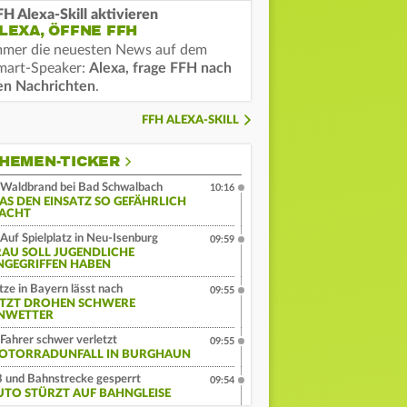
FH Alexa-Skill aktivieren
LEXA, ÖFFNE FFH
mmer die neuesten News auf dem
mart-Speaker:
Alexa, frage FFH nach
en Nachrichten
.
FFH ALEXA-SKILL
HEMEN-TICKER
Waldbrand bei Bad Schwalbach
10:16
AS DEN EINSATZ SO GEFÄHRLICH
ACHT
Auf Spielplatz in Neu-Isenburg
09:59
RAU SOLL JUGENDLICHE
NGEGRIFFEN HABEN
tze in Bayern lässt nach
09:55
ETZT DROHEN SCHWERE
NWETTER
Fahrer schwer verletzt
09:55
OTORRADUNFALL IN BURGHAUN
 und Bahnstrecke gesperrt
09:54
UTO STÜRZT AUF BAHNGLEISE