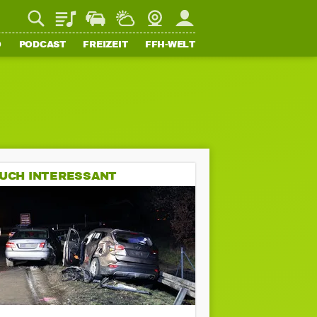
Playlist
Staupilot
Wetter
Webcam
Mein FFH
O
PODCAST
FREIZEIT
FFH-WELT
UCH INTERESSANT