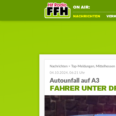
ON AIR:
NACHRICHTEN
VER
Nachrichten
>
Top-Meldungen
,
Mittelhessen
04.10.2024, 06:21 Uhr
Autounfall auf A3
FAHRER UNTER DR