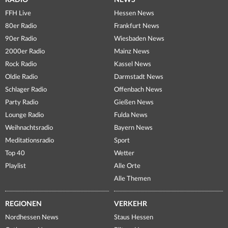
RADIO
NEWS
FFH Live
Hessen News
80er Radio
Frankfurt News
90er Radio
Wiesbaden News
2000er Radio
Mainz News
Rock Radio
Kassel News
Oldie Radio
Darmstadt News
Schlager Radio
Offenbach News
Party Radio
Gießen News
Lounge Radio
Fulda News
Weihnachtsradio
Bayern News
Meditationsradio
Sport
Top 40
Wetter
Playlist
Alle Orte
Alle Themen
REGIONEN
VERKEHR
Nordhessen News
Staus Hessen