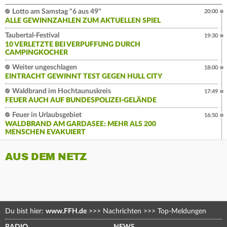
Lotto am Samstag "6 aus 49"
20:00
ALLE GEWINNZAHLEN ZUM AKTUELLEN SPIEL
Taubertal-Festival
19:30
10 VERLETZTE BEI VERPUFFUNG DURCH
CAMPINGKOCHER
Weiter ungeschlagen
18:00
EINTRACHT GEWINNT TEST GEGEN HULL CITY
Waldbrand im Hochtaunuskreis
17:49
FEUER AUCH AUF BUNDESPOLIZEI-GELÄNDE
Feuer in Urlaubsgebiet
16:50
WALDBRAND AM GARDASEE: MEHR ALS 200
MENSCHEN EVAKUIERT
AUS DEM NETZ
Du bist hier:
www.FFH.de
>>>
Nachrichten
>>>
Top-Meldungen