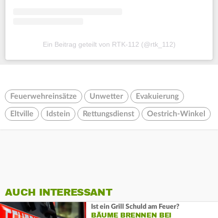
Ein Beitrag geteilt von RTK-112 (@rtk_112)
Feuerwehreinsätze
Unwetter
Evakuierung
Eltville
Idstein
Rettungsdienst
Oestrich-Winkel
AUCH INTERESSANT
Ist ein Grill Schuld am Feuer?
BÄUME BRENNEN BEI