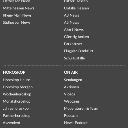
Osthessen News
Blitzer Hessen
Mittelhessen News
Unfälle Hessen
Rhein-Main News
A3 News
Südhessen News
A5 News
A661 News
Günstig tanken
Parkhäuser
Flugplan Frankfurt
Schulausfälle
HOROSKOP
ON AIR
Horoskop Heute
Sendungen
Horoskop Morgen
Aktionen
Wochenhoroskop
Videos
Monatshoroskop
Webcams
Jahreshoroskop
Moderatoren & Team
Partnerhoroskop
Podcasts
Aszendent
News-Podcast