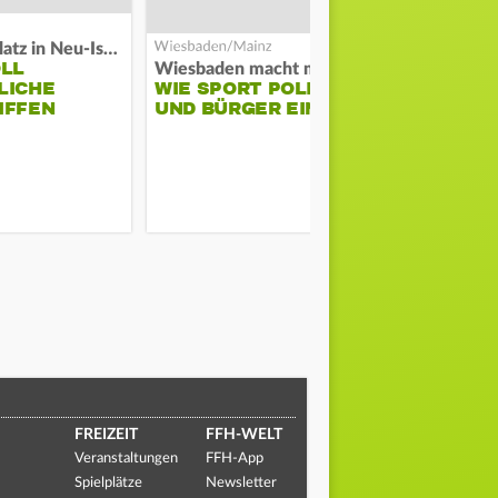
Auf Spielplatz in Neu-Isenburg
OLL
Wiesbaden macht mobil
Schwarze Ra
LICHE
WIE SPORT POLIZEI
GROSSBRAND
IFFEN
UND BÜRGER EINT
ERNSHEIM
FREIZEIT
FFH-WELT
Veranstaltungen
FFH-App
Spielplätze
Newsletter