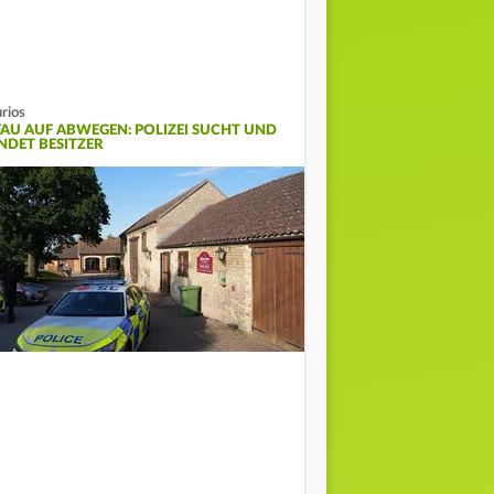
rios
FAU AUF ABWEGEN: POLIZEI SUCHT UND
INDET BESITZER