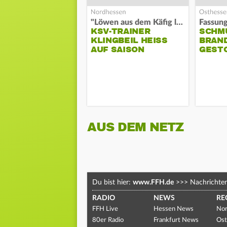
"Löwen aus dem Käfig lassen"
KSV-TRAINER
SCHM
KLINGBEIL HEISS A
BRAN
UF SAISON
GEST
AUS DEM NETZ
Du bist hier:
www.FFH.de
>>>
Nachrichte
RADIO
NEWS
RE
FFH Live
Hessen News
Nor
80er Radio
Frankfurt News
Ost