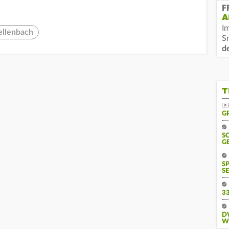
F
A
I
ellenbach
S
d
T
G
S
G
S
SE
3
D
W