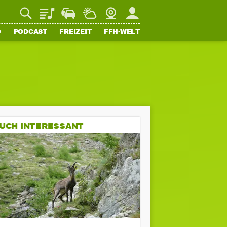
Playlist
Staupilot
Wetter
Webcam
Mein FFH
O
PODCAST
FREIZEIT
FFH-WELT
UCH INTERESSANT