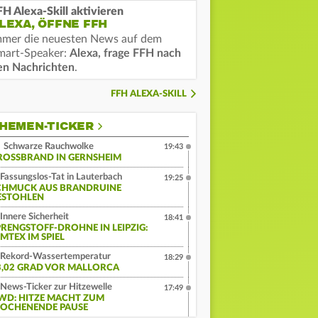
FH Alexa-Skill aktivieren
LEXA, ÖFFNE FFH
mmer die neuesten News auf dem
mart-Speaker:
Alexa, frage FFH nach
en Nachrichten
.
FFH ALEXA-SKILL
HEMEN-TICKER
Schwarze Rauchwolke
19:43
ROSSBRAND IN GERNSHEIM
Fassungslos-Tat in Lauterbach
19:25
CHMUCK AUS BRANDRUINE
ESTOHLEN
Innere Sicherheit
18:41
PRENGSTOFF-DROHNE IN LEIPZIG:
MTEX IM SPIEL
Rekord-Wassertemperatur
18:29
3,02 GRAD VOR MALLORCA
News-Ticker zur Hitzewelle
17:49
WD: HITZE MACHT ZUM
OCHENENDE PAUSE