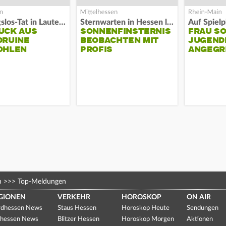
Fassungslos-Tat in Lauterbach
Sternwarten in Hessen laden ein
UCK AUS
SONNENFINSTERNIS
FRAU S
DRUINE
BEOBACHTEN MIT
JUGEND
OHLEN
PROFIS
ANGEGR
HABEN
n
>>>
Top-Meldungen
GIONEN
VERKEHR
HOROSKOP
ON AIR
dhessen News
Staus Hessen
Horoskop Heute
Sendungen
hessen News
Blitzer Hessen
Horoskop Morgen
Aktionen