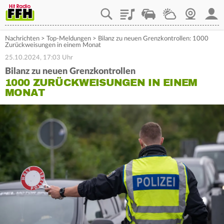
Playlist
Staupilot
Wetter
Webcam
Mein
Nachrichten
>
Top-Meldungen
>
Bilanz zu neuen Grenzkontrollen: 1000
Zurückweisungen in einem Monat
25.10.2024, 17:03 Uhr
Bilanz zu neuen Grenzkontrollen
1000 ZURÜCKWEISUNGEN IN EINEM
MONAT