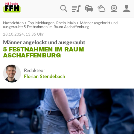
Playlist
Staupilot
Wetter
Webcam
Mein
Nachrichten
>
Top-Meldungen
,
Rhein-Main
>
Männer angelockt und
ausgeraubt: 5 Festnahmen im Raum Aschaffenburg
28.10.2024, 13:35 Uhr
Männer angelockt und ausgeraubt
5 FESTNAHMEN IM RAUM
ASCHAFFENBURG
Redakteur
Florian Stendebach