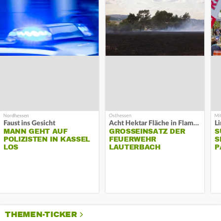
Faust ins Gesicht
Acht Hektar Fläche in Flammen
MANN GEHT AUF
GROSSEINSATZ DER F
S
POLIZISTEN IN KASSEL
EUERWEHR L
S
LOS
AUTERBACH
P
THEMEN-TICKER