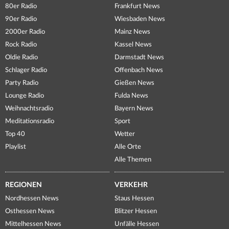
80er Radio
Frankfurt News
90er Radio
Wiesbaden News
2000er Radio
Mainz News
Rock Radio
Kassel News
Oldie Radio
Darmstadt News
Schlager Radio
Offenbach News
Party Radio
Gießen News
Lounge Radio
Fulda News
Weihnachtsradio
Bayern News
Meditationsradio
Sport
Top 40
Wetter
Playlist
Alle Orte
Alle Themen
REGIONEN
VERKEHR
Nordhessen News
Staus Hessen
Osthessen News
Blitzer Hessen
Mittelhessen News
Unfälle Hessen