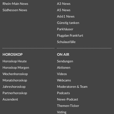
Rhein-Main News
A3 News
Südhessen News
A5 News
A661 News
Günstig tanken
Parkhäuser
Flugplan Frankfurt
Schulausfälle
HOROSKOP
ON AIR
Horoskop Heute
Sendungen
Horoskop Morgen
Aktionen
Wochenhoroskop
Videos
Monatshoroskop
Webcams
Jahreshoroskop
Moderatoren & Team
Partnerhoroskop
Podcasts
Aszendent
News-Podcast
Themen-Ticker
Voting