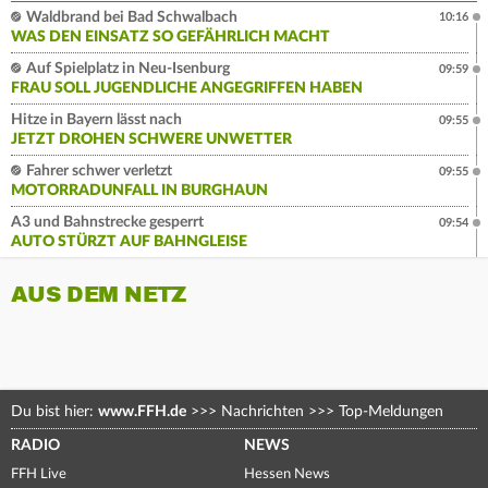
Waldbrand bei Bad Schwalbach
10:16
WAS DEN EINSATZ SO GEFÄHRLICH MACHT
Auf Spielplatz in Neu-Isenburg
09:59
FRAU SOLL JUGENDLICHE ANGEGRIFFEN HABEN
Hitze in Bayern lässt nach
09:55
JETZT DROHEN SCHWERE UNWETTER
Fahrer schwer verletzt
09:55
MOTORRADUNFALL IN BURGHAUN
A3 und Bahnstrecke gesperrt
09:54
AUTO STÜRZT AUF BAHNGLEISE
AUS DEM NETZ
Du bist hier:
www.FFH.de
>>>
Nachrichten
>>>
Top-Meldungen
RADIO
NEWS
FFH Live
Hessen News