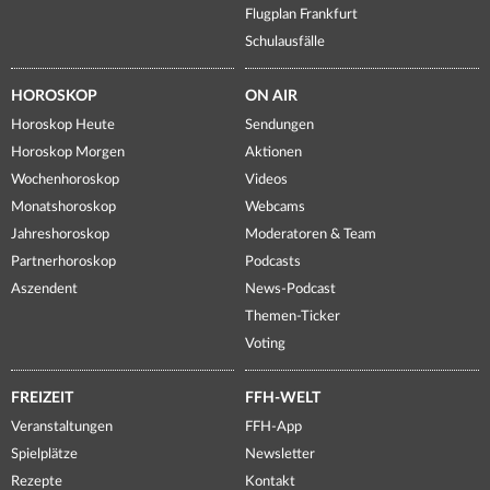
Flugplan Frankfurt
Schulausfälle
HOROSKOP
ON AIR
Horoskop Heute
Sendungen
Horoskop Morgen
Aktionen
Wochenhoroskop
Videos
Monatshoroskop
Webcams
Jahreshoroskop
Moderatoren & Team
Partnerhoroskop
Podcasts
Aszendent
News-Podcast
Themen-Ticker
Voting
FREIZEIT
FFH-WELT
Veranstaltungen
FFH-App
Spielplätze
Newsletter
Rezepte
Kontakt