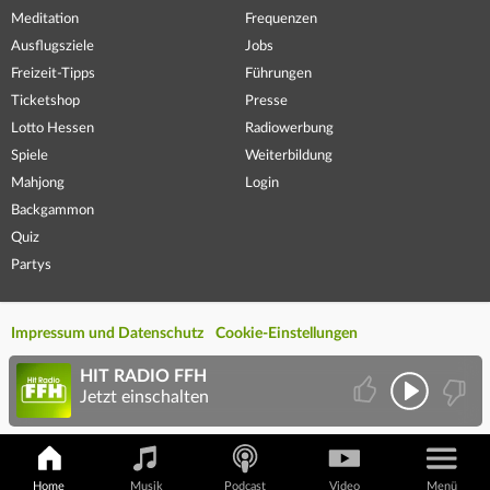
Meditation
Frequenzen
Ausflugsziele
Jobs
Freizeit-Tipps
Führungen
Ticketshop
Presse
Lotto Hessen
Radiowerbung
Spiele
Weiterbildung
Mahjong
Login
Backgammon
Quiz
Partys
Impressum und Datenschutz
Cookie-Einstellungen
HIT RADIO FFH
Jetzt einschalten
Home
Musik
Podcast
Video
Menü