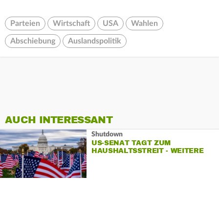
Parteien
Wirtschaft
USA
Wahlen
Abschiebung
Auslandspolitik
AUCH INTERESSANT
Shutdown
US-SENAT TAGT ZUM
HAUSHALTSSTREIT - WEITERE
ABSTIMMUNG OFFEN