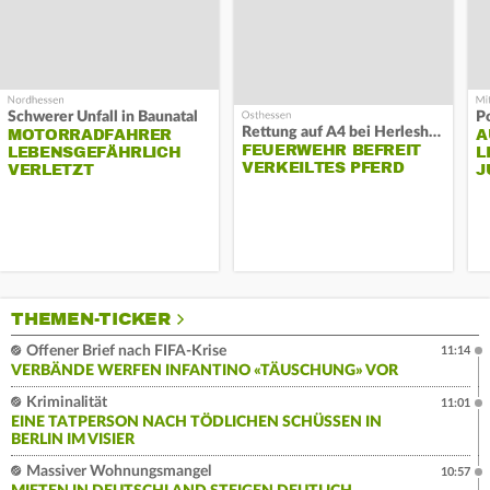
Schwerer Unfall in Baunatal
P
Rettung auf A4 bei Herleshausen
MOTORRADFAHRER
A
FEUERWEHR BEFREIT
LEBENSGEFÄHRLICH
L
VERKEILTES PFERD
VERLETZT
J
THEMEN-TICKER
Offener Brief nach FIFA-Krise
11:14
VERBÄNDE WERFEN INFANTINO «TÄUSCHUNG» VOR
Kriminalität
11:01
EINE TATPERSON NACH TÖDLICHEN SCHÜSSEN IN
BERLIN IM VISIER
Massiver Wohnungsmangel
10:57