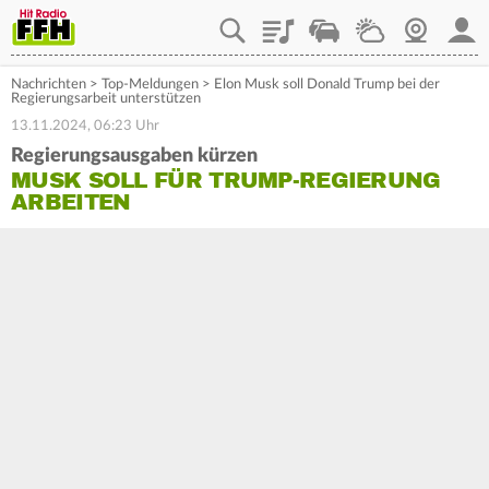
Playlist
Staupilot
Wetter
Webcam
Mein
Nachrichten
>
Top-Meldungen
>
Elon Musk soll Donald Trump bei der
Regierungsarbeit unterstützen
13.11.2024, 06:23 Uhr
Regierungsausgaben kürzen
MUSK SOLL FÜR TRUMP-REGIERUNG
ARBEITEN