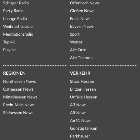
Schlager Radio
Offenbach News
Party Radio
Gießen News
Lounge Radio
Fulda News
Weihnachtsradio
Bayern News
Meditationsradio
Sport
Top 40
Wetter
Playlist
Alle Orte
Alle Themen
REGIONEN
VERKEHR
Nordhessen News
Staus Hessen
Osthessen News
Blitzer Hessen
Mittelhessen News
Unfälle Hessen
Rhein-Main News
A3 News
Südhessen News
A5 News
A661 News
Günstig tanken
Parkhäuser