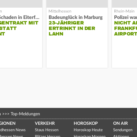
Hoher Schaden in Eiterfeld
Badeunglück in Marburg
GENTRAKT MIT
23-JÄHRIGER
NICHT A
STATT
ERTRINKT IN DER
FRANKF
NT
LAHN
AIRPORT
n
>>>
Top-Meldungen
GIONEN
VERKEHR
HOROSKOP
ON AIR
dhessen News
Staus Hessen
Horoskop Heute
Sendungen
hessen News
Blitzer Hessen
Horoskop Morgen
Aktionen