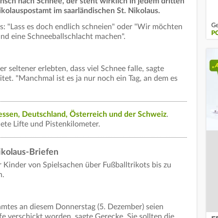
sch nach Schnee, der steht wirklich in jedem dritten
kolauspostamt im saarländischen St. Nikolaus.
Ge
s: "Lass es doch endlich schneien" oder "Wir möchten
P
und eine Schneeballschlacht machen".
r seltener erlebten, dass viel Schnee falle, sagte
itet. "Manchmal ist es ja nur noch ein Tag, an dem es
ssen, Deutschland, Österreich und der Schweiz
.
ete Lifte und Pistenkilometer.
ikolaus-Briefen
Kinder von Spielsachen über Fußballtrikots bis zu
n.
amtes an diesem Donnerstag (5. Dezember) seien
e verschickt worden, sagte Gerecke. Sie sollten die