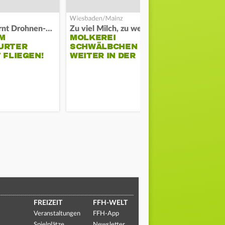
Polizei warnt Drohnen-Besitzer
Zu viel Milch, zu wenig Abnehme
M
MOLKEREI
DARMSTAD
URTER
SCHWÄLBCHEN
ERKÄMPFT
 FLIEGEN!
WEITER IN DER
GEGEN KI
KRISE
FREIZEIT
FFH-WELT
Veranstaltungen
FFH-App
Spielplätze
Newsletter