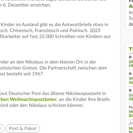
F
m 6. Dezember erreichen.
A
I
S
d
 Kinder im Ausland gibt es die Antwortbriefe etwa in
isch, Chinesisch, Französisch und Polnisch. 2023
itarbeiter auf fast 32.000 Schreiben von Kindern aus
T
nder an den Nikolaus in dem kleinen Ort in der
E
H
zösischen Grenze. Die Partnerschaft zwischen dem
st besteht seit 1967.
W
A
aut Deutscher Post das älteste Nikolauspostamt in
D
ieben Weihnachtspostämter
, an die Kinder ihre Briefe
G
ind oder den Nikolaus schicken können.
Na
M
B
r
Post & Paket
M
P