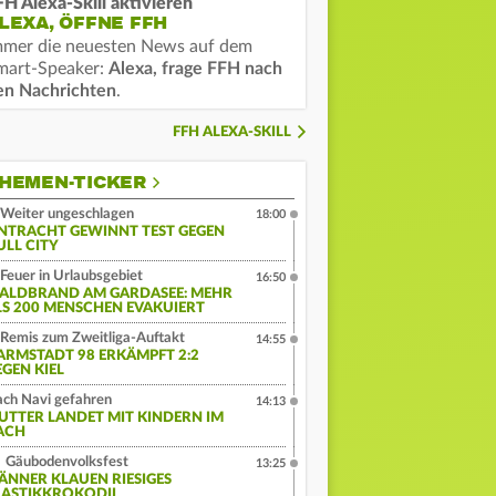
FH Alexa-Skill aktivieren
LEXA, ÖFFNE FFH
mmer die neuesten News auf dem
mart-Speaker:
Alexa, frage FFH nach
en Nachrichten
.
FFH ALEXA-SKILL
HEMEN-TICKER
Weiter ungeschlagen
18:00
INTRACHT GEWINNT TEST GEGEN
ULL CITY
Feuer in Urlaubsgebiet
16:50
ALDBRAND AM GARDASEE: MEHR
LS 200 MENSCHEN EVAKUIERT
Remis zum Zweitliga-Auftakt
14:55
ARMSTADT 98 ERKÄMPFT 2:2
EGEN KIEL
ch Navi gefahren
14:13
UTTER LANDET MIT KINDERN IM
ACH
Gäubodenvolksfest
13:25
ÄNNER KLAUEN RIESIGES
LASTIKKROKODIL