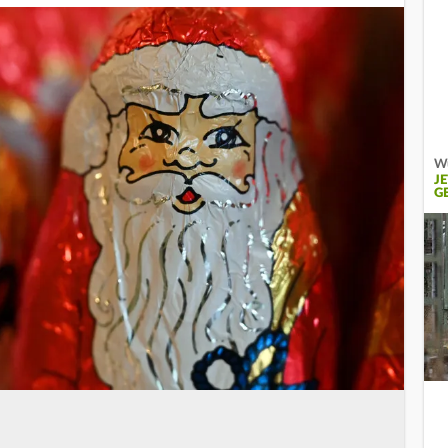
Wu
J
G