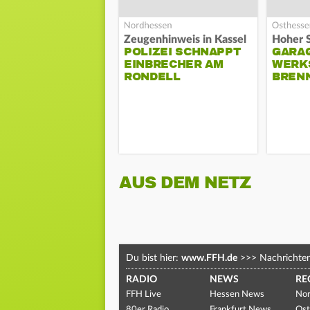
Zeugenhinweis in Kassel
POLIZEI SCHNAPPT
GARA
EINBRECHER AM
WERK
RONDELL
BREN
AUS DEM NETZ
Du bist hier:
www.FFH.de
>>>
Nachrichte
RADIO
NEWS
RE
FFH Live
Hessen News
Nor
80er Radio
Frankfurt News
Ost