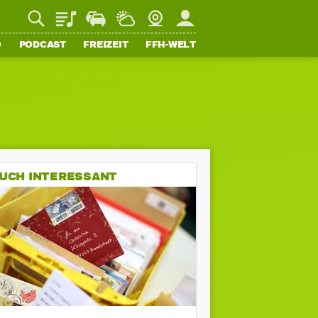
Playlist
Staupilot
Wetter
Webcam
Mein FFH
O
PODCAST
FREIZEIT
FFH-WELT
UCH INTERESSANT