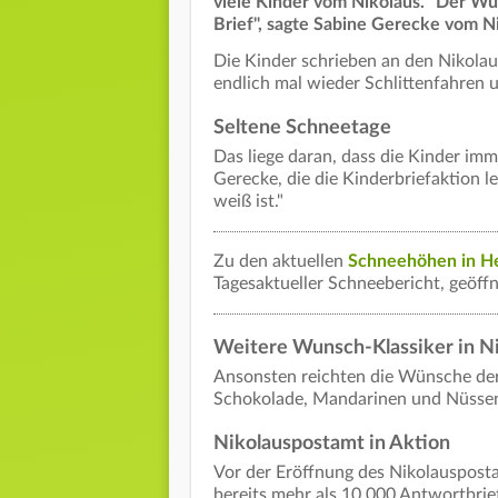
viele Kinder vom Nikolaus. "Der Wun
Brief", sagte Sabine Gerecke vom Ni
Die Kinder schrieben an den Nikolau
endlich mal wieder Schlittenfahren 
Seltene Schneetage
Das liege daran, dass die Kinder imme
Gerecke, die die Kinderbriefaktion le
weiß ist."
Zu den aktuellen
Schneehöhen in He
Tagesaktueller Schneebericht, geöffn
Weitere Wunsch-Klassiker in N
Ansonsten reichten die Wünsche der 
Schokolade, Mandarinen und Nüsse
Nikolauspostamt in Aktion
Vor der Eröffnung des Nikolauspost
bereits mehr als 10.000 Antwortbrief