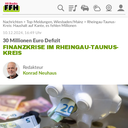
Playlist
Staupilot
Wetter
Webcam
Mein
Nachrichten
>
Top-Meldungen
,
Wiesbaden/Mainz
>
Rheingau-Taunus-
Kreis: Haushalt auf Kante, es fehlen Millionen
10.12.2024, 16:49 Uhr
30 Millionen Euro Defizit
FINANZKRISE IM RHEINGAU-TAUNUS-
KREIS
Redakteur
Konrad Neuhaus