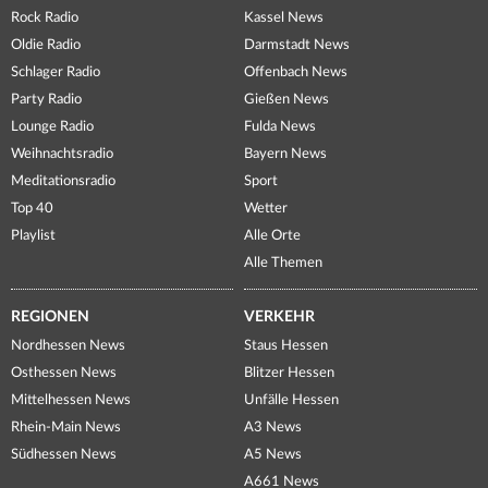
Rock Radio
Kassel News
Oldie Radio
Darmstadt News
Schlager Radio
Offenbach News
Party Radio
Gießen News
Lounge Radio
Fulda News
Weihnachtsradio
Bayern News
Meditationsradio
Sport
Top 40
Wetter
Playlist
Alle Orte
Alle Themen
REGIONEN
VERKEHR
Nordhessen News
Staus Hessen
Osthessen News
Blitzer Hessen
Mittelhessen News
Unfälle Hessen
Rhein-Main News
A3 News
Südhessen News
A5 News
A661 News