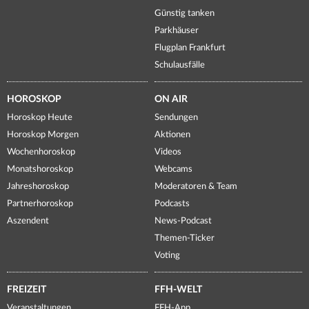
Günstig tanken
Parkhäuser
Flugplan Frankfurt
Schulausfälle
HOROSKOP
ON AIR
Horoskop Heute
Sendungen
Horoskop Morgen
Aktionen
Wochenhoroskop
Videos
Monatshoroskop
Webcams
Jahreshoroskop
Moderatoren & Team
Partnerhoroskop
Podcasts
Aszendent
News-Podcast
Themen-Ticker
Voting
FREIZEIT
FFH-WELT
Veranstaltungen
FFH-App