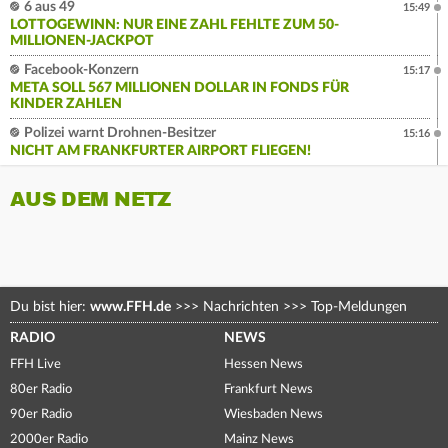
6 aus 49
15:49
LOTTOGEWINN: NUR EINE ZAHL FEHLTE ZUM 50-
MILLIONEN-JACKPOT
Facebook-Konzern
15:17
META SOLL 567 MILLIONEN DOLLAR IN FONDS FÜR
KINDER ZAHLEN
Polizei warnt Drohnen-Besitzer
15:16
NICHT AM FRANKFURTER AIRPORT FLIEGEN!
AUS DEM NETZ
Du bist hier:
www.FFH.de
>>>
Nachrichten
>>>
Top-Meldungen
RADIO
NEWS
FFH Live
Hessen News
80er Radio
Frankfurt News
90er Radio
Wiesbaden News
2000er Radio
Mainz News