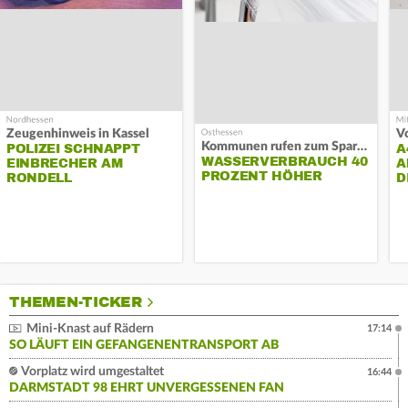
Zeugenhinweis in Kassel
Kommunen rufen zum Sparen auf
POLIZEI SCHNAPPT
A
WASSERVERBRAUCH 40
EINBRECHER AM
A
PROZENT HÖHER
RONDELL
D
THEMEN-TICKER
Mini-Knast auf Rädern
17:14
SO LÄUFT EIN GEFANGENENTRANSPORT AB
Vorplatz wird umgestaltet
16:44
DARMSTADT 98 EHRT UNVERGESSENEN FAN