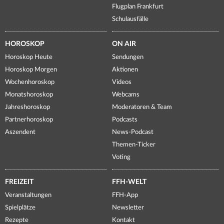
Flugplan Frankfurt
Schulausfälle
HOROSKOP
ON AIR
Horoskop Heute
Sendungen
Horoskop Morgen
Aktionen
Wochenhoroskop
Videos
Monatshoroskop
Webcams
Jahreshoroskop
Moderatoren & Team
Partnerhoroskop
Podcasts
Aszendent
News-Podcast
Themen-Ticker
Voting
FREIZEIT
FFH-WELT
Veranstaltungen
FFH-App
Spielplätze
Newsletter
Rezepte
Kontakt