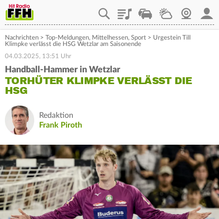
Playlist
Staupilot
Wetter
Webcam
Mein
Nachrichten
>
Top-Meldungen
,
Mittelhessen
,
Sport
>
Urgestein Till
Klimpke verlässt die HSG Wetzlar am Saisonende
04.03.2025, 13:51 Uhr
Handball-Hammer in Wetzlar
TORHÜTER KLIMPKE VERLÄSST DIE
HSG
Redaktion
Frank Piroth