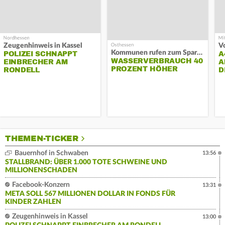
Zeugenhinweis in Kassel
Kommunen rufen zum Sparen auf
POLIZEI SCHNAPPT
A
WASSERVERBRAUCH 40
EINBRECHER AM
A
PROZENT HÖHER
RONDELL
D
THEMEN-TICKER
Bauernhof in Schwaben
13:56
STALLBRAND: ÜBER 1.000 TOTE SCHWEINE UND
MILLIONENSCHADEN
Facebook-Konzern
13:31
META SOLL 567 MILLIONEN DOLLAR IN FONDS FÜR
KINDER ZAHLEN
Zeugenhinweis in Kassel
13:00