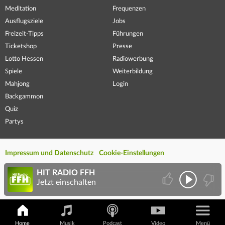
Meditation
Frequenzen
Ausflugsziele
Jobs
Freizeit-Tipps
Führungen
Ticketshop
Presse
Lotto Hessen
Radiowerbung
Spiele
Weiterbildung
Mahjong
Login
Backgammon
Quiz
Partys
Impressum und Datenschutz
Cookie-Einstellungen
HIT RADIO FFH
Jetzt einschalten
Home
Musik
Podcast
Video
Menü