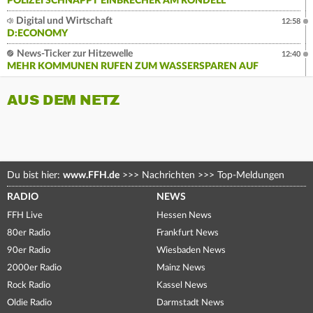
POLIZEI SCHNAPPT EINBRECHER AM RONDELL
Digital und Wirtschaft
12:58
D:ECONOMY
News-Ticker zur Hitzewelle
12:40
MEHR KOMMUNEN RUFEN ZUM WASSERSPAREN AUF
AUS DEM NETZ
Du bist hier:
www.FFH.de
>>>
Nachrichten
>>>
Top-Meldungen
RADIO
NEWS
FFH Live
Hessen News
80er Radio
Frankfurt News
90er Radio
Wiesbaden News
2000er Radio
Mainz News
Rock Radio
Kassel News
Oldie Radio
Darmstadt News