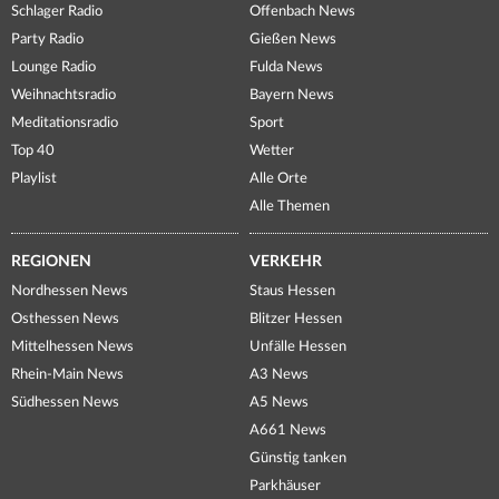
Schlager Radio
Offenbach News
Party Radio
Gießen News
Lounge Radio
Fulda News
Weihnachtsradio
Bayern News
Meditationsradio
Sport
Top 40
Wetter
Playlist
Alle Orte
Alle Themen
REGIONEN
VERKEHR
Nordhessen News
Staus Hessen
Osthessen News
Blitzer Hessen
Mittelhessen News
Unfälle Hessen
Rhein-Main News
A3 News
Südhessen News
A5 News
A661 News
Günstig tanken
Parkhäuser