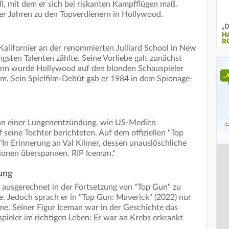
ll, mit dem er sich bei riskanten Kampfflügen maß.
er Jahren zu den Topverdienern in Hollywood.
„D
H
R
Kalifornier an der renommierten Julliard School in New
ngsten Talenten zählte. Seine Vorliebe galt zunächst
ann wurde Hollywood auf den blonden Schauspieler
m. Sein Spielfilm-Debüt gab er 1984 in dem Spionage-
) an einer Lungenentzündung, wie US-Medien
seine Tochter berichteten. Auf dem offiziellen "Top
"In Erinnerung an Val Kilmer, dessen unauslöschliche
ionen überspannen. RIP Iceman."
ung
 ausgerechnet in der Fortsetzung von "Top Gun" zu
e. Jedoch sprach er in "Top Gun: Maverick" (2022) nur
e. Seiner Figur Iceman war in der Geschichte das
ieler im richtigen Leben: Er war an Krebs erkrankt