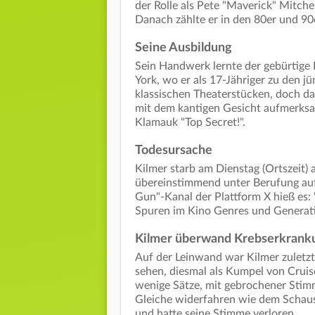
der Rolle als Pete "Maverick" Mitche
Danach zählte er in den 80er und 90
Seine Ausbildung
Sein Handwerk lernte der gebürtige 
York, wo er als 17-Jähriger zu den jü
klassischen Theaterstücken, doch d
mit dem kantigen Gesicht aufmerksa
Klamauk "Top Secret!".
Todesursache
Kilmer starb am Dienstag (Ortszeit
übereinstimmend unter Berufung auf 
Gun"-Kanal der Plattform X hieß es: 
Spuren im Kino Genres und Generat
Kilmer überwand Krebserkrank
Auf der Leinwand war Kilmer zuletzt
sehen, diesmal als Kumpel von Cruis
wenige Sätze, mit gebrochener Stimm
Gleiche widerfahren wie dem Schausp
und hatte seine Stimme verloren.