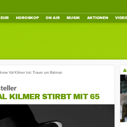
KEHR
HOROSKOP
ON AIR
MUSIK
AKTIONEN
VIDE
A
kone Val Kilmer tot: Trauer um Batman
eller
L KILMER STIRBT MIT 65