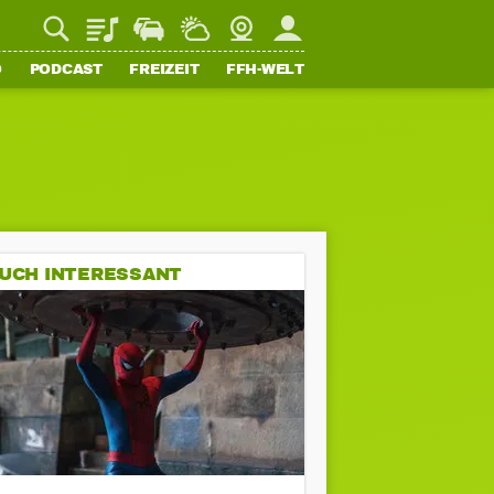
Playlist
Staupilot
Wetter
Webcam
Mein FFH
O
PODCAST
FREIZEIT
FFH-WELT
UCH INTERESSANT