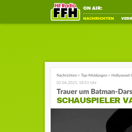
ON AIR:
NACHRICHTEN
VER
Nachrichten
>
Top-Meldungen
>
Hollywood-I
02.04.2025, 10:51 Uhr
Trauer um Batman-Darst
SCHAUSPIELER VA