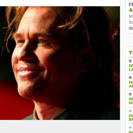
F
A
I
S
d
T
G
A
M
A
W
M
H
B
N