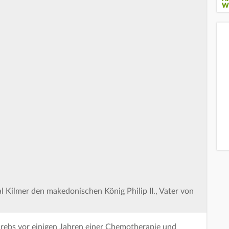
W
al Kilmer den makedonischen König Philip II., Vater von
rebs vor einigen Jahren einer Chemotherapie und