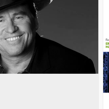
Fa
E
M