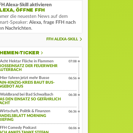
FH Alexa-Skill aktivieren
LEXA, ÖFFNE FFH
mmer die neuesten News auf dem
mart-Speaker:
Alexa, frage FFH nach
en Nachrichten
.
FFH ALEXA-SKILL
HEMEN-TICKER
Acht Hektar Fläche in Flammen
07:08
ROSSEINSATZ DER FEUERWEHR L
UTERBACH
Hier fahren jetzt mehr Busse
06:56
AIN-KINZIG-KREIS BAUT BUS-
NGEBOT AUS
Waldbrand bei Bad Schwalbach
06:38
AS DEN EINSATZ SO GEFÄHRLICH
ACHT
Wirtschaft, Politik & Finanzen
06:36
ANDELSBLATT MORNING
RIEFING
FFH Comedy Podcast
06:06
ACH ANKES TANKE STEFAN