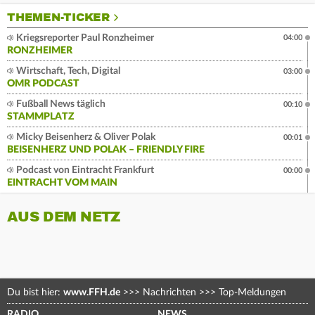
THEMEN-TICKER
Kriegsreporter Paul Ronzheimer
04:00
RONZHEIMER
Wirtschaft, Tech, Digital
03:00
OMR PODCAST
Fußball News täglich
00:10
STAMMPLATZ
Micky Beisenherz & Oliver Polak
00:01
BEISENHERZ UND POLAK – FRIENDLY FIRE
Podcast von Eintracht Frankfurt
00:00
EINTRACHT VOM MAIN
AUS DEM NETZ
Du bist hier:
www.FFH.de
>>>
Nachrichten
>>>
Top-Meldungen
RADIO
NEWS