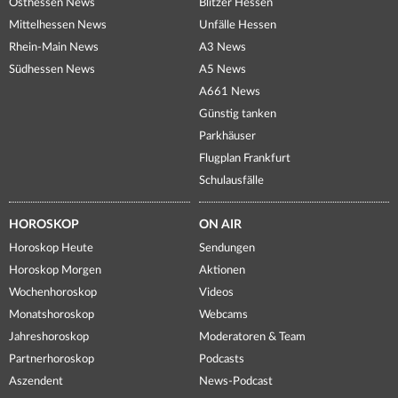
Osthessen News
Blitzer Hessen
Mittelhessen News
Unfälle Hessen
Rhein-Main News
A3 News
Südhessen News
A5 News
A661 News
Günstig tanken
Parkhäuser
Flugplan Frankfurt
Schulausfälle
HOROSKOP
ON AIR
Horoskop Heute
Sendungen
Horoskop Morgen
Aktionen
Wochenhoroskop
Videos
Monatshoroskop
Webcams
Jahreshoroskop
Moderatoren & Team
Partnerhoroskop
Podcasts
Aszendent
News-Podcast