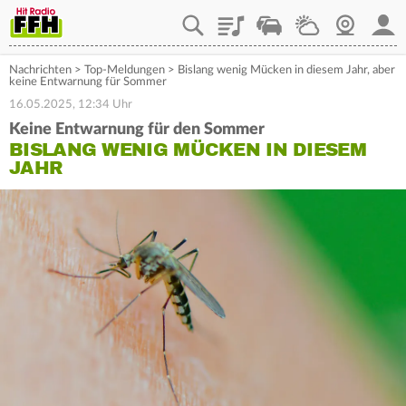
Playlist
Staupilot
Wetter
Webcam
Mein
Nachrichten
>
Top-Meldungen
>
Bislang wenig Mücken in diesem Jahr, aber
keine Entwarnung für Sommer
16.05.2025, 12:34 Uhr
Keine Entwarnung für den Sommer
BISLANG WENIG MÜCKEN IN DIESEM
JAHR