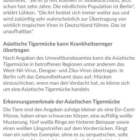
ausbreitet: "Sie ist ja fest etabliert in Süddeutschland, jetzt
schon fast zehn Jahre. Die nördlichste Population ist Berlin",
erklärt Lühken. "Die Art breitet sich immer weiter aus und
wird zukünftig sehr wahrscheinlich zur Übertragung von
wirklich tropischen Viren in Deutschland führen. Das ist
unaufhaltbar."
Asiatische Tigermücke kann Krankheitserreger
übertragen
Nach Angaben des Umweltbundesamtes kann die Asiatische
Tigermücke in betroffenen Regionen unter anderem das
West-Nil-Virus, Dengue- und Zika-Viren übertragen. In
Berlin ruft das Gesundheitsamt dazu auf, Mücken
einzuschicken, wenn man den Verdacht hat, es könne sich
um eine Asiatische Tigermücke handeln.
Erkennungsmerkmale der Asiatischen Tigermücke
Die Tiere sind den Angaben zufolge kleiner als eine Ein-Cent-
Münze, haben einen schwarzen Körper, eine auffällig weiße
Musterung, fünf weiße Ringe am hinteren Beinpaar sowie
einen weißen Längsstreifen auf dem Vorderrücken. Fängt
man ein solches Exemplar, ohne es zu zerquetschen, solle