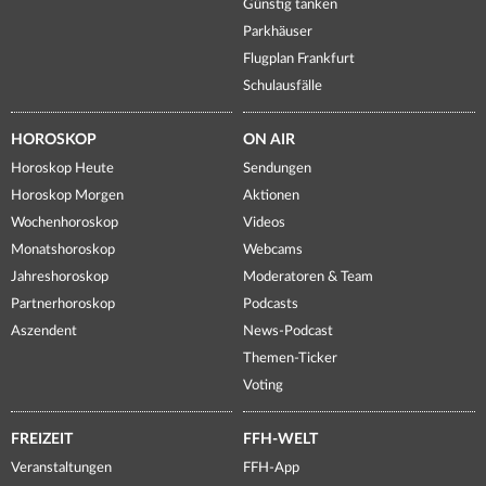
Günstig tanken
Parkhäuser
Flugplan Frankfurt
Schulausfälle
HOROSKOP
ON AIR
Horoskop Heute
Sendungen
Horoskop Morgen
Aktionen
Wochenhoroskop
Videos
Monatshoroskop
Webcams
Jahreshoroskop
Moderatoren & Team
Partnerhoroskop
Podcasts
Aszendent
News-Podcast
Themen-Ticker
Voting
FREIZEIT
FFH-WELT
Veranstaltungen
FFH-App