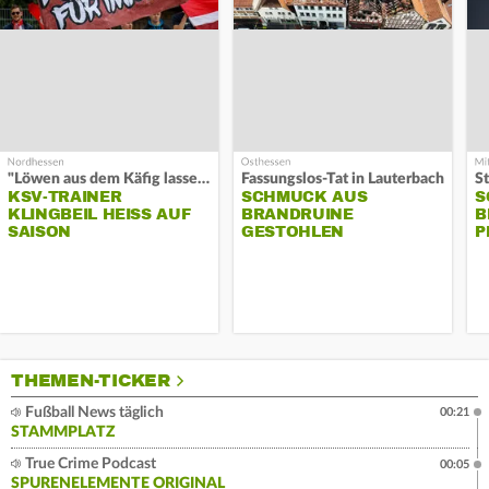
"Löwen aus dem Käfig lassen"
Fassungslos-Tat in Lauterbach
KSV-TRAINER
SCHMUCK AUS
S
KLINGBEIL HEISS AUF S
BRANDRUINE
B
AISON
GESTOHLEN
P
THEMEN-TICKER
Fußball News täglich
00:21
STAMMPLATZ
True Crime Podcast
00:05
SPURENELEMENTE ORIGINAL