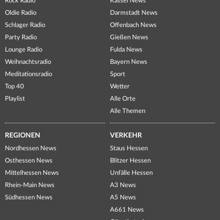
Rock Radio
Kassel News
Oldie Radio
Darmstadt News
Schlager Radio
Offenbach News
Party Radio
Gießen News
Lounge Radio
Fulda News
Weihnachtsradio
Bayern News
Meditationsradio
Sport
Top 40
Wetter
Playlist
Alle Orte
Alle Themen
REGIONEN
VERKEHR
Nordhessen News
Staus Hessen
Osthessen News
Blitzer Hessen
Mittelhessen News
Unfälle Hessen
Rhein-Main News
A3 News
Südhessen News
A5 News
A661 News