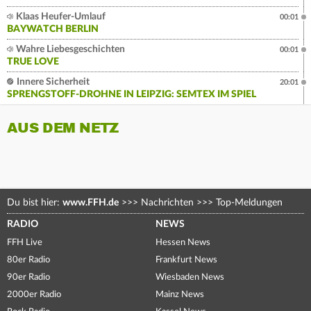
Klaas Heufer-Umlauf
00:01
BAYWATCH BERLIN
Wahre Liebesgeschichten
00:01
TRUE LOVE
Innere Sicherheit
20:01
SPRENGSTOFF-DROHNE IN LEIPZIG: SEMTEX IM SPIEL
AUS DEM NETZ
Du bist hier:
www.FFH.de
>>>
Nachrichten
>>>
Top-Meldungen
RADIO
NEWS
FFH Live
Hessen News
80er Radio
Frankfurt News
90er Radio
Wiesbaden News
2000er Radio
Mainz News