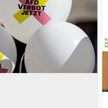
Be
H
M