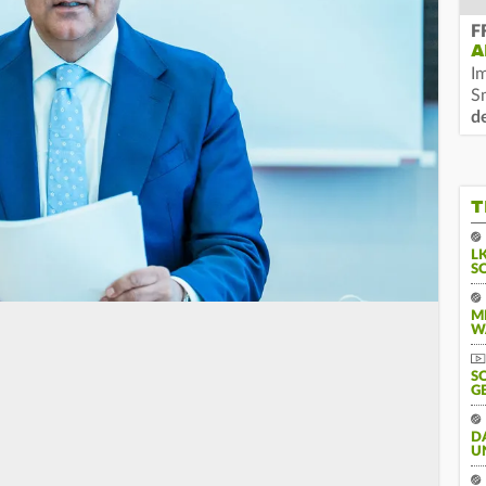
F
A
I
S
d
T
L
S
M
W
S
G
D
U