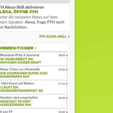
FH Alexa-Skill aktivieren
LEXA, ÖFFNE FFH
mmer die neuesten News auf dem
mart-Speaker:
Alexa, frage FFH nach
en Nachrichten
.
FFH ALEXA-SKILL
HEMEN-TICKER
Rheinland-Pfalz & Saarland
18:03
KW-FAHRVERBOT AN
ONNTAGEN AUSSER KRAFT
News-Ticker zur Hitzewelle
17:49
EHR KOMMUNEN RUFEN ZUM
ASSERSPAREN AUF
Mini-Knast auf Rädern
17:14
O LÄUFT EIN
EFANGENENTRANSPORT AB
Vorplatz wird umgestaltet
16:44
ARMSTADT 98 EHRT
NVERGESSENEN FAN
6 aus 49
15:49