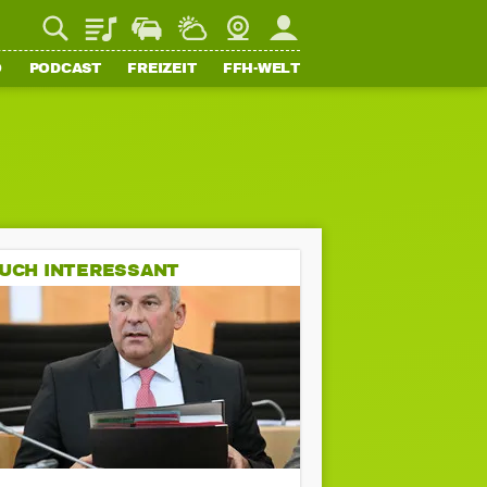
Playlist
Staupilot
Wetter
Webcam
Mein FFH
O
PODCAST
FREIZEIT
FFH-WELT
UCH INTERESSANT