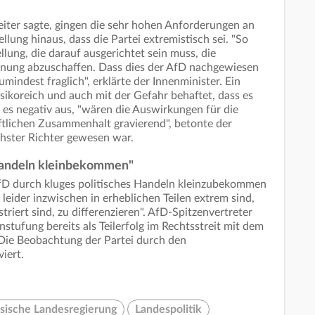
iter sagte, gingen die sehr hohen Anforderungen an
llung hinaus, dass die Partei extremistisch sei. "So
llung, die darauf ausgerichtet sein muss, die
dnung abzuschaffen. Dass dies der AfD nachgewiesen
mindest fraglich", erklärte der Innenminister. Ein
sikoreich und auch mit der Gefahr behaftet, dass es
 es negativ aus, "wären die Auswirkungen für die
aftlichen Zusammenhalt gravierend", betonte der
chster Richter gewesen war.
 Handeln kleinbekommen"
AfD durch kluges politisches Handeln kleinzubekommen
eider inzwischen in erheblichen Teilen extrem sind,
riert sind, zu differenzieren". AfD-Spitzenvertreter
nstufung bereits als Teilerfolg im Rechtsstreit mit dem
 Die Beobachtung der Partei durch den
iert.
sische Landesregierung
Landespolitik