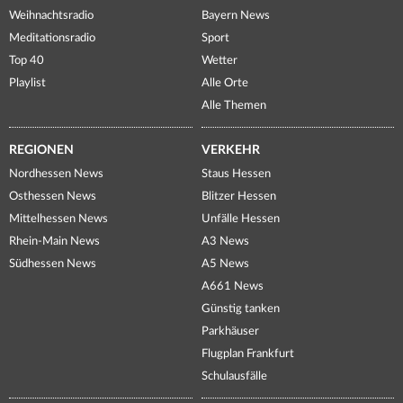
Weihnachtsradio
Bayern News
Meditationsradio
Sport
Top 40
Wetter
Playlist
Alle Orte
Alle Themen
REGIONEN
VERKEHR
Nordhessen News
Staus Hessen
Osthessen News
Blitzer Hessen
Mittelhessen News
Unfälle Hessen
Rhein-Main News
A3 News
Südhessen News
A5 News
A661 News
Günstig tanken
Parkhäuser
Flugplan Frankfurt
Schulausfälle