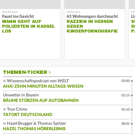
Faust ins Gesicht
63 Wohnungen durchsucht
MANN GEHT AUF
RAZZIEN IN HESSEN
S
POLIZISTEN IN KASSEL
GEGEN
S
LOS
KINDERPORNOGRAFIE
P
THEMEN-TICKER
Wissenschaftspodcast von WELT
02:00
AHA! ZEHN MINUTEN ALLTAGS-WISSEN
Unwetter in Bayern
01:15
BÄUME STÜRZEN AUF AUTOBAHNEN
True Crime
01:10
TATORT DEUTSCHLAND
Hazel Brugger & Thomas Spitzer
00:01
HAZEL THOMAS HÖRERLEBNIS