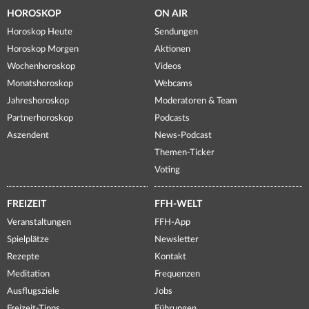
HOROSKOP
ON AIR
Horoskop Heute
Sendungen
Horoskop Morgen
Aktionen
Wochenhoroskop
Videos
Monatshoroskop
Webcams
Jahreshoroskop
Moderatoren & Team
Partnerhoroskop
Podcasts
Aszendent
News-Podcast
Themen-Ticker
Voting
FREIZEIT
FFH-WELT
Veranstaltungen
FFH-App
Spielplätze
Newsletter
Rezepte
Kontakt
Meditation
Frequenzen
Ausflugsziele
Jobs
Freizeit-Tipps
Führungen