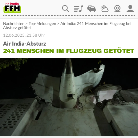
Playlist
Staupilot
Wetter
Webcam
Mein
Nachrichten
>
Top-Meldungen
>
Air India: 241 Menschen im Flugzeug bei
Absturz getötet
12.06.2025, 21:58 Uhr
Air India-Absturz
241 MENSCHEN IM FLUGZEUG GETÖTET