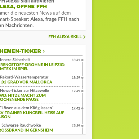
FH Alexa-Skill aktivieren
LEXA, ÖFFNE FFH
mmer die neuesten News auf dem
mart-Speaker:
Alexa, frage FFH nach
en Nachrichten
.
FFH ALEXA-SKILL
HEMEN-TICKER
Innere Sicherheit
18:41
PRENGSTOFF-DROHNE IN LEIPZIG:
MTEX IM SPIEL
Rekord-Wassertemperatur
18:29
3,02 GRAD VOR MALLORCA
News-Ticker zur Hitzewelle
17:49
WD: HITZE MACHT ZUM
OCHENENDE PAUSE
"Löwen aus dem Käfig lassen"
17:42
V-TRAINER KLINGBEIL HEISS AUF S
ISON
Schwarze Rauchwolke
17:39
ROSSBRAND IN GERNSHEIM