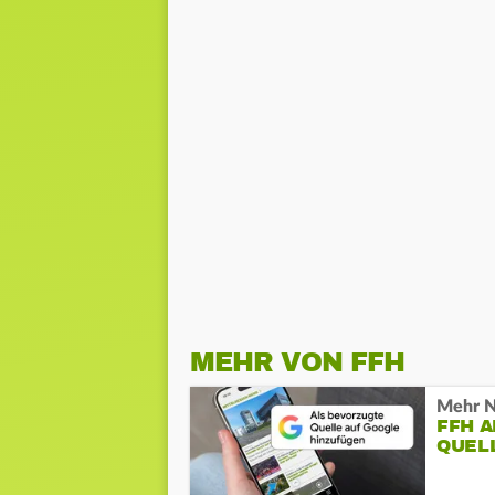
MEHR VON FFH
Mehr N
FFH 
QUEL