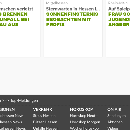
nschen verletzt
Sternwarten in Hessen laden ein
S BRENNEN
SONNENFINSTERNIS
FRAU S
UNFALL BEI
BEOBACHTEN MIT
JUGEND
AU AUS
PROFIS
ANGEGR
HABEN
n
>>>
Top-Meldungen
GIONEN
VERKEHR
HOROSKOP
ON AIR
dhessen News
Staus Hessen
Horoskop Heute
Sendungen
hessen News
Blitzer Hessen
Horoskop Morgen
Aktionen
telhessen News
Unfälle Hessen
Wochenhoroskop
Videos