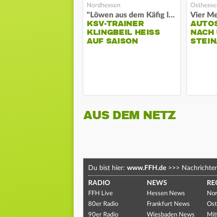
"Löwen aus dem Käfig lassen"
Vier Me
KSV-TRAINER
AUTO
KLINGBEIL HEISS A
NACH 
UF SAISON
STEIN
AUS DEM NETZ
Du bist hier:
www.FFH.de
>>>
Nachrichte
RADIO
NEWS
RE
FFH Live
Hessen News
Nor
80er Radio
Frankfurt News
Ost
90er Radio
Wiesbaden News
Mit