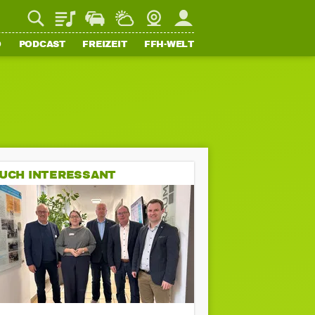
Playlist
Staupilot
Wetter
Webcam
Mein FFH
O
PODCAST
FREIZEIT
FFH-WELT
UCH INTERESSANT