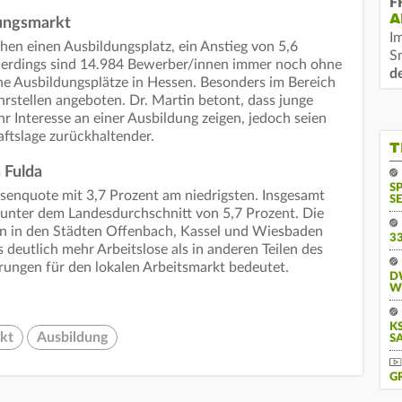
F
A
ungsmarkt
I
en einen Ausbildungsplatz, ein Anstieg von 5,6
S
Allerdings sind 14.984 Bewerber/innen immer noch ohne
d
ene Ausbildungsplätze in Hessen. Besonders im Bereich
rstellen angeboten. Dr. Martin betont, dass junge
 Interesse an einer Ausbildung zeigen, jedoch seien
tslage zurückhaltender.
T
 Fulda
S
losenquote mit 3,7 Prozent am niedrigsten. Insgesamt
SE
 unter dem Landesdurchschnitt von 5,7 Prozent. Die
n in den Städten Offenbach, Kassel und Wiesbaden
3
s deutlich mehr Arbeitslose als in anderen Teilen des
ungen für den lokalen Arbeitsmarkt bedeutet.
D
W
KS
kt
Ausbildung
A
G