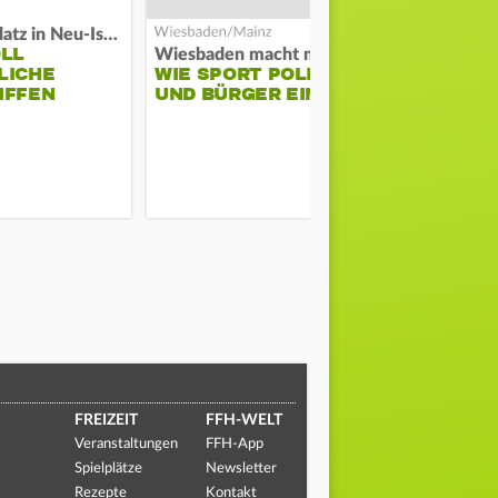
Auf Spielplatz in Neu-Isenburg
OLL
Wiesbaden macht mobil
Schwarze Ra
LICHE
WIE SPORT POLIZEI
GROSSBRAND
IFFEN
UND BÜRGER EINT
ERNSHEIM
FREIZEIT
FFH-WELT
Veranstaltungen
FFH-App
Spielplätze
Newsletter
Rezepte
Kontakt