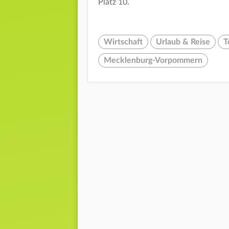
Platz 10.
Wirtschaft
Urlaub & Reise
T
Mecklenburg-Vorpommern