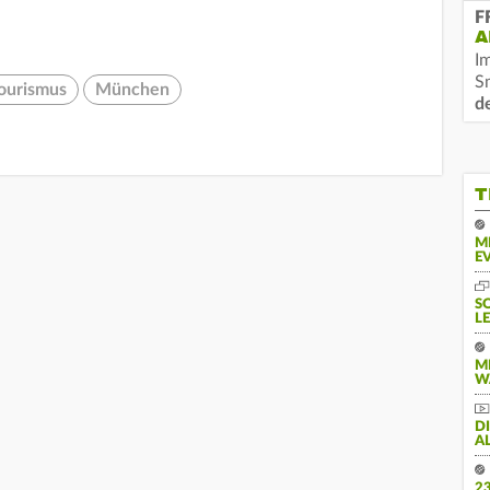
F
A
I
S
ourismus
München
d
T
M
E
S
L
M
W
D
A
2