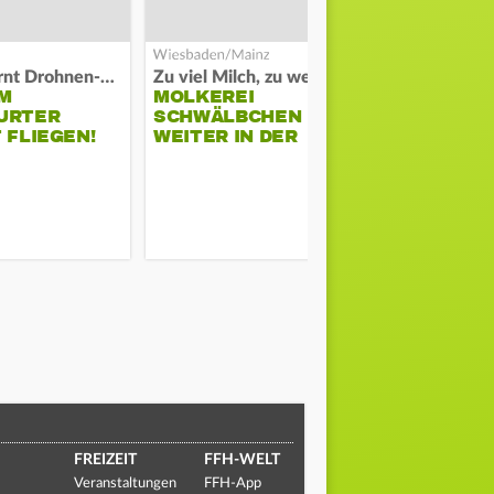
Polizei warnt Drohnen-Besitzer
Zu viel Milch, zu wenig Abnehme
M
MOLKEREI
STADTRAT
URTER
SCHWÄLBCHEN
WIEDER F
 FLIEGEN!
WEITER IN DER
SCHLAGZE
KRISE
FREIZEIT
FFH-WELT
Veranstaltungen
FFH-App