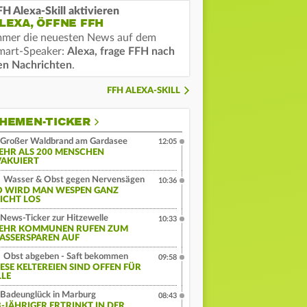
FH Alexa-Skill aktivieren
LEXA, ÖFFNE FFH
mmer die neuesten News auf dem
mart-Speaker:
Alexa, frage FFH nach
en Nachrichten
.
FFH ALEXA-SKILL
HEMEN-TICKER
Großer Waldbrand am Gardasee
12:05
EHR ALS 200 MENSCHEN
VAKUIERT
Wasser & Obst gegen Nervensägen
10:36
O WIRD MAN WESPEN GANZ
EICHT LOS
News-Ticker zur Hitzewelle
10:33
EHR KOMMUNEN RUFEN ZUM
ASSERSPAREN AUF
Obst abgeben - Saft bekommen
09:58
IESE KELTEREIEN SIND OFFEN FÜR
LLE
Badeunglück in Marburg
08:43
3-JÄHRIGER ERTRINKT IN DER