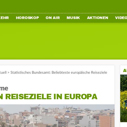
KEHR
HOROSKOP
ON AIR
MUSIK
AKTIONEN
VIDE
A
tuell
>
Statistisches Bundesamt: Beliebteste europäische Reiseziele
eme
N REISEZIELE IN EUROPA