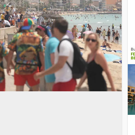
Bu
F
B