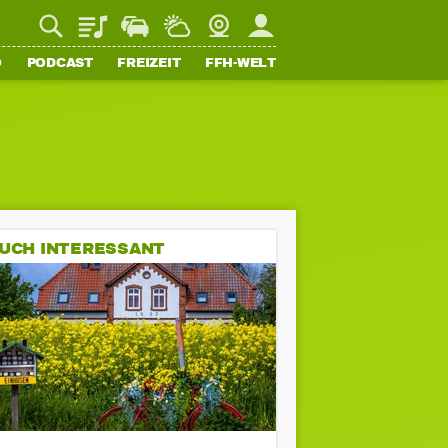
Playlist
Staupilot
Wetter
Webcam
Mein FFH
O
PODCAST
FREIZEIT
FFH-WELT
UCH INTERESSANT