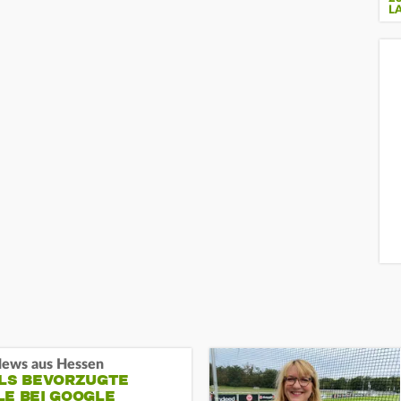
L
ews aus Hessen
ALS BEVORZUGTE
LE BEI GOOGLE