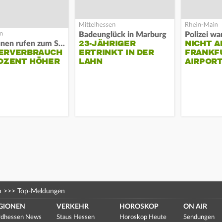
Badeunglück in Marburg
23-JÄHRIGER
NICHT A
Kommunen rufen zum Sparen auf
ERVERBRAUCH
ERTRINKT IN DER
FRANKF
OZENT HÖHER
LAHN
AIRPORT
n
>>>
Top-Meldungen
GIONEN
VERKEHR
HOROSKOP
ON AIR
dhessen News
Staus Hessen
Horoskop Heute
Sendungen