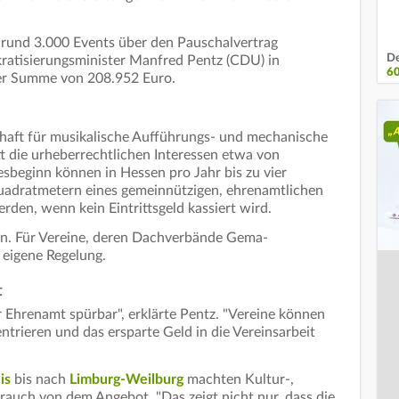
 rund 3.000 Events über den Pauschalvertrag
De
ratisierungsminister Manfred Pentz (CDU) in
60
er Summe von 208.952 Euro.
chaft für musikalische Aufführungs- und mechanische
itt die urheberrechtlichen Interessen etwa von
esbeginn können in Hessen pro Jahr bis zu vier
uadratmetern eines gemeinnützigen, ehrenamtlichen
den, wenn kein Eintrittsgeld kassiert wird.
n. Für Vereine, deren Dachverbände Gema-
 eigene Regelung.
t
 Ehrenamt spürbar", erklärte Pentz. "Vereine können
entrieren und das ersparte Geld in die Vereinsarbeit
is
bis nach
Limburg-Weilburg
machten Kultur-,
auch von dem Angebot. "Das zeigt nicht nur, dass die