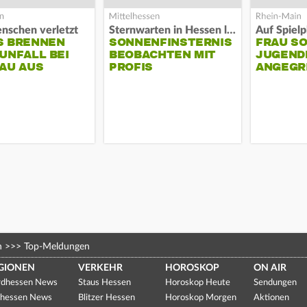
nschen verletzt
Sternwarten in Hessen laden ein
S BRENNEN
SONNENFINSTERNIS
FRAU S
UNFALL BEI
BEOBACHTEN MIT
JUGEND
AU AUS
PROFIS
ANGEGR
HABEN
n
>>>
Top-Meldungen
GIONEN
VERKEHR
HOROSKOP
ON AIR
dhessen News
Staus Hessen
Horoskop Heute
Sendungen
hessen News
Blitzer Hessen
Horoskop Morgen
Aktionen