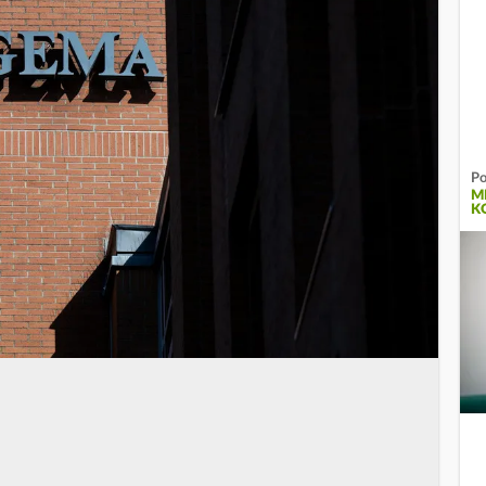
Po
ME
K