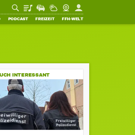
Playlist
Staupilot
Wetter
Webcam
Mein FFH
O
PODCAST
FREIZEIT
FFH-WELT
UCH INTERESSANT