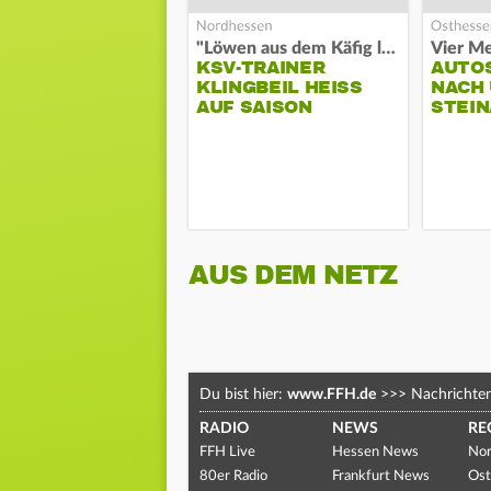
"Löwen aus dem Käfig lassen"
Vier Me
KSV-TRAINER
AUTO
KLINGBEIL HEISS A
NACH 
UF SAISON
STEIN
AUS DEM NETZ
Du bist hier:
www.FFH.de
>>>
Nachrichte
RADIO
NEWS
RE
FFH Live
Hessen News
Nor
80er Radio
Frankfurt News
Ost