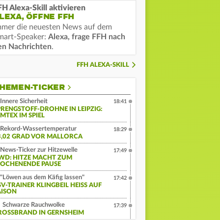
FH Alexa-Skill aktivieren
LEXA, ÖFFNE FFH
mmer die neuesten News auf dem
mart-Speaker:
Alexa, frage FFH nach
en Nachrichten
.
FFH ALEXA-SKILL
HEMEN-TICKER
Innere Sicherheit
18:41
PRENGSTOFF-DROHNE IN LEIPZIG:
MTEX IM SPIEL
Rekord-Wassertemperatur
18:29
3,02 GRAD VOR MALLORCA
News-Ticker zur Hitzewelle
17:49
WD: HITZE MACHT ZUM
OCHENENDE PAUSE
"Löwen aus dem Käfig lassen"
17:42
V-TRAINER KLINGBEIL HEISS AUF S
ISON
Schwarze Rauchwolke
17:39
ROSSBRAND IN GERNSHEIM