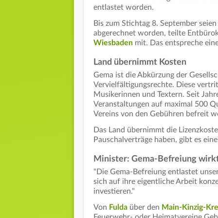
entlastet worden.
Bis zum Stichtag 8. September seien
abgerechnet worden, teilte Entbürok
Wiesbaden
mit. Das entspreche ein
Land übernimmt Kosten
Gema ist die Abkürzung der Gesells
Vervielfältigungsrechte. Diese vertr
Musikerinnen und Textern. Seit Jahr
Veranstaltungen auf maximal 500 Q
Vereins von den Gebühren befreit wer
Das Land übernimmt die Lizenzkoste
Pauschalverträge haben, gibt es eine
Minister: Gema-Befreiung wirk
"Die Gema-Befreiung entlastet unser
sich auf ihre eigentliche Arbeit konz
investieren."
Von
Fulda
über den
Main-Kinzig-Kre
Feuerwehr- oder Heimatvereine Gebr