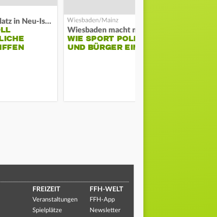
Auf Spielplatz in Neu-Isenburg
OLL
Wiesbaden macht mobil
Schwarze Ra
LICHE
WIE SPORT POLIZEI
GROSSBRAND
IFFEN
UND BÜRGER EINT
ERNSHEIM
FREIZEIT
FFH-WELT
Veranstaltungen
FFH-App
Spielplätze
Newsletter