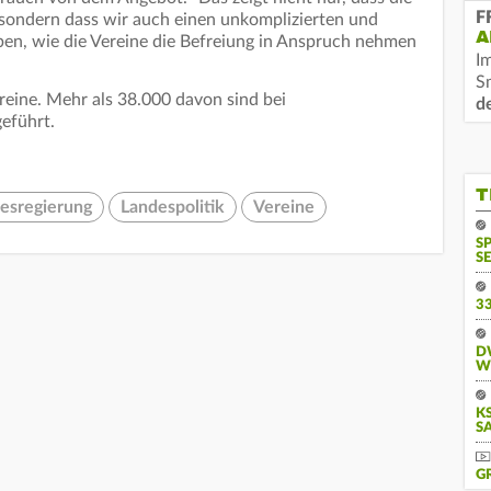
F
 sondern dass wir auch einen unkomplizierten und
A
n, wie die Vereine die Befreiung in Anspruch nehmen
I
S
reine. Mehr als 38.000 davon sind bei
d
eführt.
T
esregierung
Landespolitik
Vereine
S
SE
3
D
W
KS
A
G