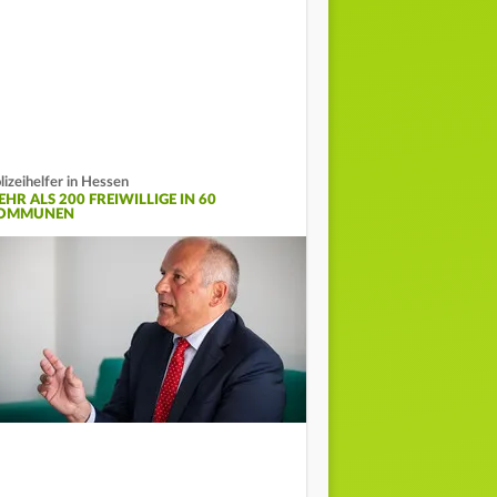
lizeihelfer in Hessen
HR ALS 200 FREIWILLIGE IN 60
OMMUNEN