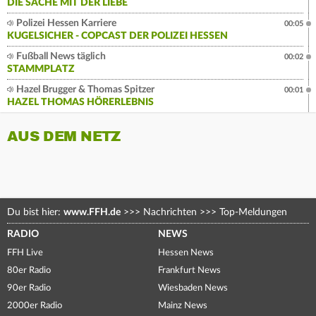
DIE SACHE MIT DER LIEBE
Polizei Hessen Karriere
00:05
KUGELSICHER - COPCAST DER POLIZEI HESSEN
Fußball News täglich
00:02
STAMMPLATZ
Hazel Brugger & Thomas Spitzer
00:01
HAZEL THOMAS HÖRERLEBNIS
AUS DEM NETZ
Du bist hier:
www.FFH.de
>>>
Nachrichten
>>>
Top-Meldungen
RADIO
NEWS
FFH Live
Hessen News
80er Radio
Frankfurt News
90er Radio
Wiesbaden News
2000er Radio
Mainz News