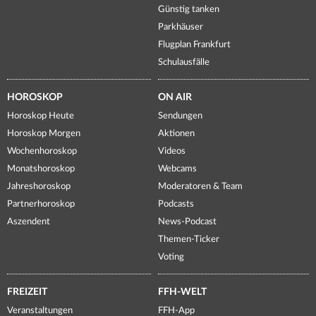
Günstig tanken
Parkhäuser
Flugplan Frankfurt
Schulausfälle
HOROSKOP
ON AIR
Horoskop Heute
Sendungen
Horoskop Morgen
Aktionen
Wochenhoroskop
Videos
Monatshoroskop
Webcams
Jahreshoroskop
Moderatoren & Team
Partnerhoroskop
Podcasts
Aszendent
News-Podcast
Themen-Ticker
Voting
FREIZEIT
FFH-WELT
Veranstaltungen
FFH-App