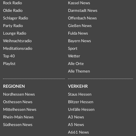
Rock Radio
Kassel News
Oldie Radio
Darmstadt News
Schlager Radio
Offenbach News
Party Radio
Gießen News
Lounge Radio
Fulda News
Weihnachtsradio
Bayern News
Meditationsradio
Sport
Top 40
Wetter
Playlist
Alle Orte
Alle Themen
REGIONEN
VERKEHR
Nordhessen News
Staus Hessen
Osthessen News
Blitzer Hessen
Mittelhessen News
Unfälle Hessen
Rhein-Main News
A3 News
Südhessen News
A5 News
A661 News