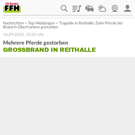
Playlist
Staupilot
Wetter
Webcam
Mein
Nachrichten
>
Top-Meldungen
>
Tragödie in Reithalle: Zehn Pferde bei
Brand in Oberfranken gestorben
16.09.2025, 10:25 Uhr
Mehrere Pferde gestorben
GROSSBRAND IN REITHALLE