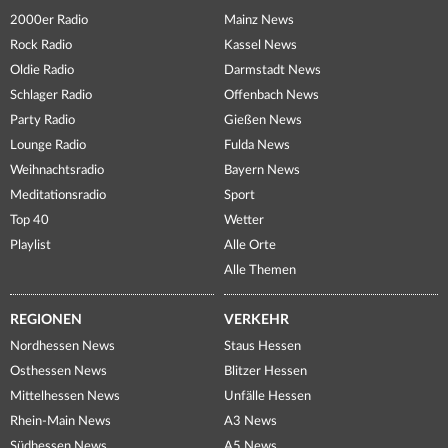
2000er Radio
Mainz News
Rock Radio
Kassel News
Oldie Radio
Darmstadt News
Schlager Radio
Offenbach News
Party Radio
Gießen News
Lounge Radio
Fulda News
Weihnachtsradio
Bayern News
Meditationsradio
Sport
Top 40
Wetter
Playlist
Alle Orte
Alle Themen
REGIONEN
VERKEHR
Nordhessen News
Staus Hessen
Osthessen News
Blitzer Hessen
Mittelhessen News
Unfälle Hessen
Rhein-Main News
A3 News
Südhessen News
A5 News