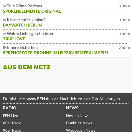
True Crime Podcast
00:05
SPURENELEMENTE ORIGINAL
Klaas Heufer-Umlauf
00:01
BAYWATCH BERLIN
Wahre Liebesgeschichten
00:01
TRUE LOVE
Innere Sicherheit
20:01
SPRENGSTOFF-DROHNE IN LEIPZIG: SEMTEX IM SPIEL
AUS DEM NETZ
Du bist hier:
www.FFH.de
>>>
Nachrichten
>>>
Top-Meldungen
RADIO
NEWS
FFH Live
Hessen News
80er Radio
Frankfurt News
90er Radio
Wiesbaden News