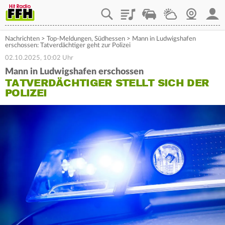
Playlist
Staupilot
Wetter
Webcam
Mein
Nachrichten
>
Top-Meldungen
,
Südhessen
>
Mann in Ludwigshafen
erschossen: Tatverdächtiger geht zur Polizei
02.10.2025, 10:02 Uhr
Mann in Ludwigshafen erschossen
TATVERDÄCHTIGER STELLT SICH DER
POLIZEI