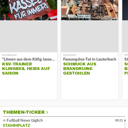
"Löwen aus dem Käfig lassen"
Fassungslos-Tat in Lauterbach
KSV-TRAINER
SCHMUCK AUS
S
KLINGBEIL HEISS AUF S
BRANDRUINE
B
AISON
GESTOHLEN
P
THEMEN-TICKER
Fußball News täglich
00:21
STAMMPLATZ