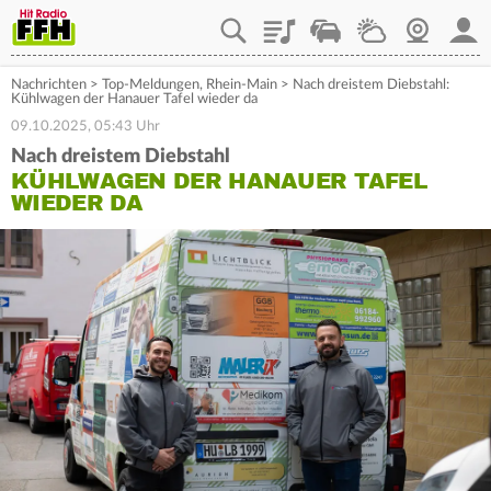
Playlist
Staupilot
Wetter
Webcam
Mein
Nachrichten
>
Top-Meldungen
,
Rhein-Main
>
Nach dreistem Diebstahl:
Kühlwagen der Hanauer Tafel wieder da
09.10.2025, 05:43 Uhr
Nach dreistem Diebstahl
KÜHLWAGEN DER HANAUER TAFEL
WIEDER DA