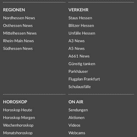
REGIONEN
VERKEHR
Nordhessen News
Staus Hessen
Osthessen News
Blitzer Hessen
Mittelhessen News
Unfälle Hessen
Rhein-Main News
A3 News
Südhessen News
A5 News
A661 News
Günstig tanken
Parkhäuser
Flugplan Frankfurt
Schulausfälle
HOROSKOP
ON AIR
Horoskop Heute
Sendungen
Horoskop Morgen
Aktionen
Wochenhoroskop
Videos
Monatshoroskop
Webcams