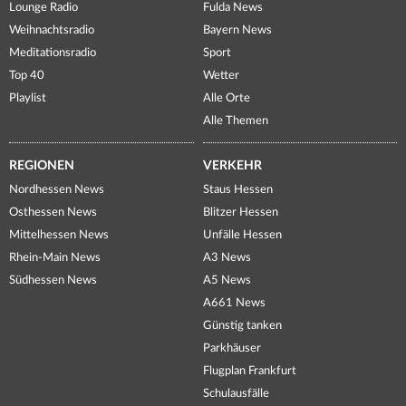
Lounge Radio
Fulda News
Weihnachtsradio
Bayern News
Meditationsradio
Sport
Top 40
Wetter
Playlist
Alle Orte
Alle Themen
REGIONEN
VERKEHR
Nordhessen News
Staus Hessen
Osthessen News
Blitzer Hessen
Mittelhessen News
Unfälle Hessen
Rhein-Main News
A3 News
Südhessen News
A5 News
A661 News
Günstig tanken
Parkhäuser
Flugplan Frankfurt
Schulausfälle