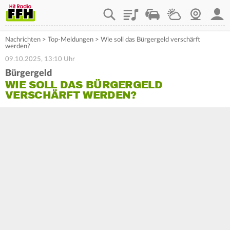
Playlist
Staupilot
Wetter
Webcam
Mein
Nachrichten
>
Top-Meldungen
>
Wie soll das Bürgergeld verschärft
werden?
09.10.2025, 13:10 Uhr
Bürgergeld
WIE SOLL DAS BÜRGERGELD
VERSCHÄRFT WERDEN?