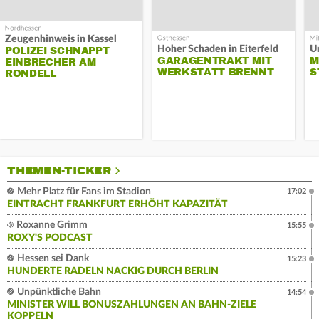
Zeugenhinweis in Kassel
Hoher Schaden in Eiterfeld
Un
POLIZEI SCHNAPPT
GARAGENTRAKT MIT
M
EINBRECHER AM
WERKSTATT BRENNT
S
RONDELL
THEMEN-TICKER
Mehr Platz für Fans im Stadion
17:02
EINTRACHT FRANKFURT ERHÖHT KAPAZITÄT
Roxanne Grimm
15:55
ROXY'S PODCAST
Hessen sei Dank
15:23
HUNDERTE RADELN NACKIG DURCH BERLIN
Unpünktliche Bahn
14:54
MINISTER WILL BONUSZAHLUNGEN AN BAHN-ZIELE
KOPPELN