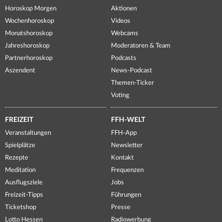
Horoskop Morgen
Aktionen
Wochenhoroskop
Videos
Monatshoroskop
Webcams
Jahreshoroskop
Moderatoren & Team
Partnerhoroskop
Podcasts
Aszendent
News-Podcast
Themen-Ticker
Voting
FREIZEIT
FFH-WELT
Veranstaltungen
FFH-App
Spielplätze
Newsletter
Rezepte
Kontakt
Meditation
Frequenzen
Ausflugsziele
Jobs
Freizeit-Tipps
Führungen
Ticketshop
Presse
Lotto Hessen
Radiowerbung