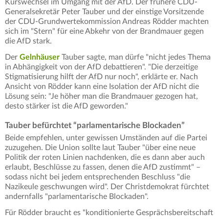
Kurswechsel im Umgang mit der AfD. Der frühere CDU-
Generalsekretär Peter Tauber und der einstige Vorsitzende
der CDU-Grundwertekommission Andreas Rödder machten
sich im "Stern" für eine Abkehr von der Brandmauer gegen
die AfD stark.
Der
Gelnhäuser
Tauber sagte, man dürfe "nicht jedes Thema
in Abhängigkeit von der AfD debattieren". "Die derzeitige
Stigmatisierung hilft der AfD nur noch", erklärte er. Nach
Ansicht von Rödder kann eine Isolation der AfD nicht die
Lösung sein: "Je höher man die Brandmauer gezogen hat,
desto stärker ist die AfD geworden."
Tauber befürchtet “parlamentarische Blockaden”
Beide empfehlen, unter gewissen Umständen auf die Partei
zuzugehen. Die Union sollte laut Tauber "über eine neue
Politik der roten Linien nachdenken, die es dann aber auch
erlaubt, Beschlüsse zu fassen, denen die AfD zustimmt" –
sodass nicht bei jedem entsprechenden Beschluss "die
Nazikeule geschwungen wird". Der Christdemokrat fürchtet
andernfalls "parlamentarische Blockaden".
Für Rödder braucht es "konditionierte Gesprächsbereitschaft