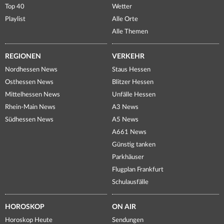
Top 40
Wetter
Playlist
Alle Orte
Alle Themen
REGIONEN
VERKEHR
Nordhessen News
Staus Hessen
Osthessen News
Blitzer Hessen
Mittelhessen News
Unfälle Hessen
Rhein-Main News
A3 News
Südhessen News
A5 News
A661 News
Günstig tanken
Parkhäuser
Flugplan Frankfurt
Schulausfälle
HOROSKOP
ON AIR
Horoskop Heute
Sendungen