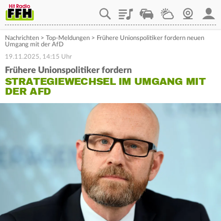
Playlist
Staupilot
Wetter
Webcam
Mein
Nachrichten
>
Top-Meldungen
>
Frühere Unionspolitiker fordern neuen
Umgang mit der AfD
19.11.2025, 14:15 Uhr
Frühere Unionspolitiker fordern
STRATEGIEWECHSEL IM UMGANG MIT
DER AFD