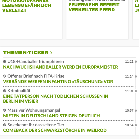
MOTORRADFAHRER
A
FEUERWEHR BEFREIT
LEBENSGEFÄHRLICH
L
VERKEILTES PFERD
VERLETZT
J
THEMEN-TICKER
U18-Handballer triumphieren
11:21
NACHWUCHSHANDBALLER WERDEN EUROPAMEISTER
Offener Brief nach FIFA-Krise
11:14
VERBÄNDE WERFEN INFANTINO «TÄUSCHUNG» VOR
Kriminalität
11:01
EINE TATPERSON NACH TÖDLICHEN SCHÜSSEN IN
BERLIN IM VISIER
Massiver Wohnungsmangel
10:57
MIETEN IN DEUTSCHLAND STEIGEN DEUTLICH
So erkennt ihr das seltene Tier
10:54
COMEBACK DER SCHWARZSTÖRCHE IN WEILROD