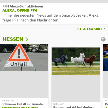
FFH Alexa-Skill aktivieren
ALEXA, ÖFFNE FFH
Immer die neuesten News auf dem Smart-Speaker:
Alexa,
frage FFH nach den Nachrichten
.
FFH ALEXA-SKILL
HESSEN
Schwerer Unfall in Baunatal
P
Rettung auf A4 bei Herleshausen