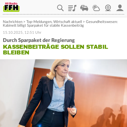
Playlist
Staupilot
Wetter
Webcam
Mein
Nachrichten
>
Top-Meldungen
,
Wirtschaft aktuell
>
Gesundheitswesen:
Kabinett billigt Sparpaket für stabile Kassenbeiträg
15.10.2025, 12:51 Uhr
Durch Sparpaket der Regierung
KASSENBEITRÄGE SOLLEN STABIL
BLEIBEN