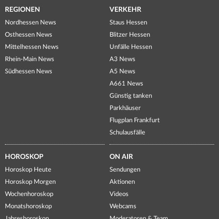
REGIONEN
VERKEHR
Nordhessen News
Staus Hessen
Osthessen News
Blitzer Hessen
Mittelhessen News
Unfälle Hessen
Rhein-Main News
A3 News
Südhessen News
A5 News
A661 News
Günstig tanken
Parkhäuser
Flugplan Frankfurt
Schulausfälle
HOROSKOP
ON AIR
Horoskop Heute
Sendungen
Horoskop Morgen
Aktionen
Wochenhoroskop
Videos
Monatshoroskop
Webcams
Jahreshoroskop
Moderatoren & Team