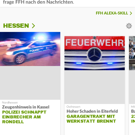
frage FFH nach den Nachrichten
.
FFH ALEXA-SKILL
HESSEN
Zeugenhinweis in Kassel
Hoher Schaden in Eiterfeld
B
POLIZEI SCHNAPPT
GARAGENTRAKT MIT
2
EINBRECHER AM
WERKSTATT BRENNT
I
RONDELL