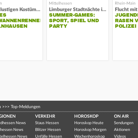
Alles in lustigen Kostümen
Limburger Stadtnächte im Sand
ES
SUMMER-GAMES:
JUGEND
WANNENRENNEN
SPORT, SPIEL UND
RASEN 
ELNHAUSEN
PARTY
POLIZEI
n
>>>
Top-Meldungen
GIONEN
VERKEHR
HOROSKOP
ON AIR
dhessen News
Staus Hessen
Horoskop Heute
Sendungen
hessen News
Blitzer Hessen
Horoskop Morgen
Aktionen
telhessen News
Unfälle Hessen
Wochenhoroskop
Videos