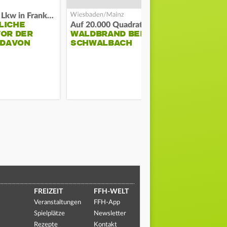
Flucht mit Lkw in Frankfurt
LICHE
Auf 20.000 Quadratmetern
VOR DER
WALDBRAND BEI BAD
SO LÄUFT 
 DAVON
SCHWALBACH
DER BAUS
FREIZEIT
FFH-WELT
Veranstaltungen
FFH-App
Spielplätze
Newsletter
Rezepte
Kontakt