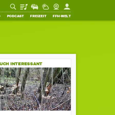
Playlist
Staupilot
Wetter
Webcam
Mein FFH
O
PODCAST
FREIZEIT
FFH-WELT
UCH INTERESSANT