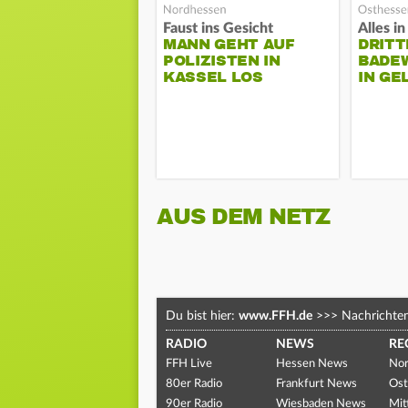
Faust ins Gesicht
MANN GEHT AUF
DRITT
POLIZISTEN IN
BADE
KASSEL LOS
IN G
AUS DEM NETZ
Du bist hier:
www.FFH.de
>>>
Nachrichte
RADIO
NEWS
RE
FFH Live
Hessen News
Nor
80er Radio
Frankfurt News
Ost
90er Radio
Wiesbaden News
Mit