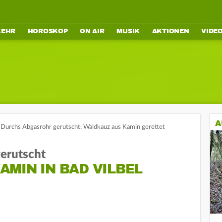
KEHR
HOROSKOP
ON AIR
MUSIK
AKTIONEN
VIDE
A
Durchs Abgasrohr gerutscht: Waldkauz aus Kamin gerettet
erutscht
MIN IN BAD VILBEL