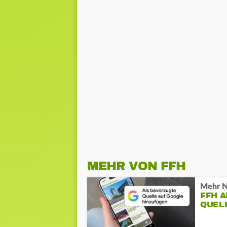
MEHR VON FFH
Mehr N
FFH 
QUEL