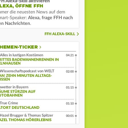
FH Alexa-Skill aktivieren
LEXA, ÖFFNE FFH
mmer die neuesten News auf dem
mart-Speaker:
Alexa, frage FFH nach
en Nachrichten
.
FFH ALEXA-SKILL
HEMEN-TICKER
Alles in lustigen Kostümen
04:21
RITTES BADEWANNENRENNEN IN
ELNHAUSEN
Wissenschaftspodcast von WELT
02:00
HA! ZEHN MINUTEN ALLTAGS-
ISSEN
wetter in Bayern
01:15
ÄUME STÜRZEN AUF
UTOBAHNEN
True Crime
01:10
ATORT DEUTSCHLAND
Hazel Brugger & Thomas Spitzer
00:01
AZEL THOMAS HÖRERLEBNIS