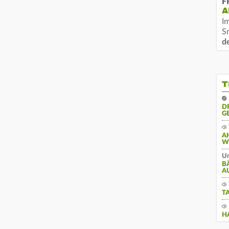
F
A
I
S
d
T
D
G
A
W
Un
B
A
T
H