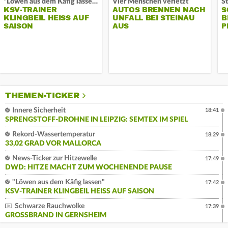
"Löwen aus dem Käfig lassen"
Vier Menschen verletzt
KSV-TRAINER
AUTOS BRENNEN NACH
S
KLINGBEIL HEISS AUF S
UNFALL BEI STEINAU
B
AISON
AUS
P
THEMEN-TICKER
Innere Sicherheit
18:41
SPRENGSTOFF-DROHNE IN LEIPZIG: SEMTEX IM SPIEL
Rekord-Wassertemperatur
18:29
33,02 GRAD VOR MALLORCA
News-Ticker zur Hitzewelle
17:49
DWD: HITZE MACHT ZUM WOCHENENDE PAUSE
"Löwen aus dem Käfig lassen"
17:42
KSV-TRAINER KLINGBEIL HEISS AUF SAISON
Schwarze Rauchwolke
17:39
GROSSBRAND IN GERNSHEIM