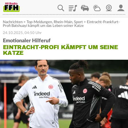
Playlist
Staupilot
Wetter
Webcam
Mein
Nachrichten
>
Top-Meldungen
,
Rhein-Main
,
Sport
>
Eintracht-Frankfurt-
Profi Batshuayi kämpft um das Leben seiner Katze
24.10.2025, 04:50 Uhr
Emotionaler Hilferuf
EINTRACHT-PROFI KÄMPFT UM SEINE
KATZE