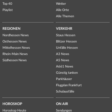
Top 40
Wetter
Playlist
Alle Orte
Alle Themen
REGIONEN
VERKEHR
Nordhessen News
Staus Hessen
Osthessen News
Blitzer Hessen
Mittelhessen News
Unfälle Hessen
Rhein-Main News
A3 News
Südhessen News
A5 News
A661 News
Günstig tanken
Parkhäuser
Flugplan Frankfurt
Schulausfälle
HOROSKOP
ON AIR
Horoskop Heute
Sendungen