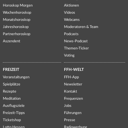
Horoskop Morgen
Aktionen
Wochenhoroskop
Videos
Monatshoroskop
Webcams
Jahreshoroskop
Moderatoren & Team
Partnerhoroskop
Podcasts
Aszendent
News-Podcast
Themen-Ticker
Voting
FREIZEIT
FFH-WELT
Veranstaltungen
FFH-App
Spielplätze
Newsletter
Rezepte
Kontakt
Meditation
Frequenzen
Ausflugsziele
Jobs
Freizeit-Tipps
Führungen
Ticketshop
Presse
Lotto Hessen
Radiowerbung