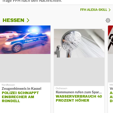
frage FFH nach den Nachrichten
.
FFH ALEXA-SKILL
HESSEN
Zeugenhinweis in Kassel
Kommunen rufen zum Sparen auf
POLIZEI SCHNAPPT
A
WASSERVERBRAUCH 40
EINBRECHER AM
A
PROZENT HÖHER
RONDELL
D