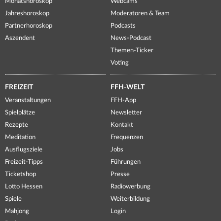
Monatshoroskop
Webcams
Jahreshoroskop
Moderatoren & Team
Partnerhoroskop
Podcasts
Aszendent
News-Podcast
Themen-Ticker
Voting
FREIZEIT
FFH-WELT
Veranstaltungen
FFH-App
Spielplätze
Newsletter
Rezepte
Kontakt
Meditation
Frequenzen
Ausflugsziele
Jobs
Freizeit-Tipps
Führungen
Ticketshop
Presse
Lotto Hessen
Radiowerbung
Spiele
Weiterbildung
Mahjong
Login