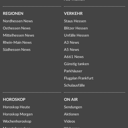
REGIONEN
VERKEHR
Nordhessen News
Staus Hessen
Osthessen News
Blitzer Hessen
Mittelhessen News
Unfälle Hessen
Rhein-Main News
A3 News
Südhessen News
A5 News
A661 News
Günstig tanken
Parkhäuser
Flugplan Frankfurt
Schulausfälle
HOROSKOP
ON AIR
Horoskop Heute
Sendungen
Horoskop Morgen
Aktionen
Wochenhoroskop
Videos