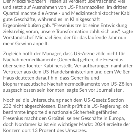
Der Medizinkonzern Fresenius verdient überraschend viel
und setzt auf Ausnahmen von US-Pharmazöllen. Im dritten
Quartal machte die Arznei- und Medizintechniktochter Kabi
gute Geschäfte, während es im Klinikgeschäft
Ergebniseinbußen gab. "Fresenius treibt seine Entwicklung
zielstrebig voran, unsere Transformation zahlt sich aus", sagte
Vorstandschef Michael Sen, der für das laufende Jahr nun
mehr Gewinn anpeilt.
Zugleich hofft der Manager, dass US-Arzneizölle nicht für
Nachahmermedikamente (Generika) gelten, die Fresenius
über seine Tochter Kabi herstellt. Verlautbarungen namhafter
Vertreter aus dem US-Handelsministerium und dem Weißen
Haus deuteten darauf hin, dass Generika und
biopharmazeutische Nachahmermedikamente von US-Zöllen
ausgeschlossen sein könnten, sagte Sen vor Journalisten.
Noch sei die Untersuchung nach dem US-Gesetz Section
232 nicht abgeschlossen. Damit prüft die US-Regierung, ob
bestimmte Importe die nationale Sicherheit gefährden.
Fresenius macht den Großteil seiner Geschäfte in Europa,
doch Nordamerika ist ein wichtiger Markt: 2024 erzielte der
Konzern dort 13 Prozent des Umsatzes.