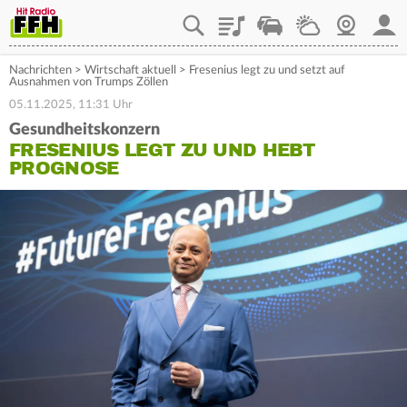
Playlist
Staupilot
Wetter
Webcam
Mein
Nachrichten
>
Wirtschaft aktuell
>
Fresenius legt zu und setzt auf
Ausnahmen von Trumps Zöllen
05.11.2025, 11:31 Uhr
Gesundheitskonzern
FRESENIUS LEGT ZU UND HEBT
PROGNOSE