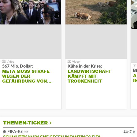
567 Mio. Dollar:
Kühe in der Krise:
B
META MUSS STRAFE
LANDWIRTSCHAFT
A
WEGEN DER
KÄMPFT MIT
I
GEFÄHRDUNG VON…
TROCKENHEIT
THEMEN-TICKER
FIFA-Krise
11:47