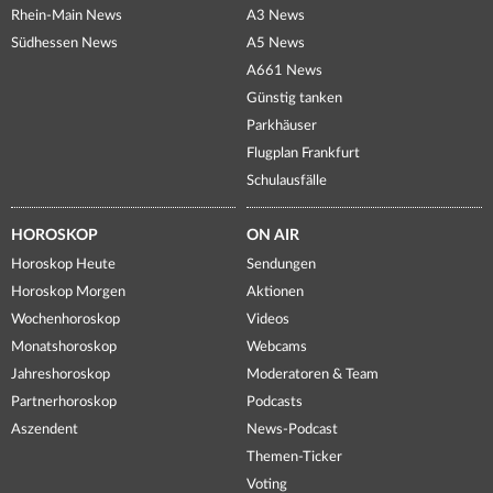
Rhein-Main News
A3 News
Südhessen News
A5 News
A661 News
Günstig tanken
Parkhäuser
Flugplan Frankfurt
Schulausfälle
HOROSKOP
ON AIR
Horoskop Heute
Sendungen
Horoskop Morgen
Aktionen
Wochenhoroskop
Videos
Monatshoroskop
Webcams
Jahreshoroskop
Moderatoren & Team
Partnerhoroskop
Podcasts
Aszendent
News-Podcast
Themen-Ticker
Voting