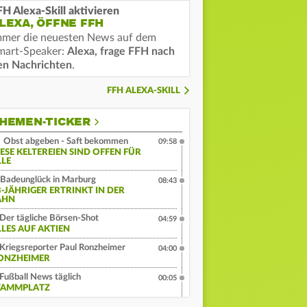
FH Alexa-Skill aktivieren
LEXA, ÖFFNE FFH
mmer die neuesten News auf dem
mart-Speaker:
Alexa, frage FFH nach
en Nachrichten
.
FFH ALEXA-SKILL
HEMEN-TICKER
Obst abgeben - Saft bekommen
09:58
IESE KELTEREIEN SIND OFFEN FÜR
LLE
Badeunglück in Marburg
08:43
3-JÄHRIGER ERTRINKT IN DER
AHN
Der tägliche Börsen-Shot
04:59
LLES AUF AKTIEN
Kriegsreporter Paul Ronzheimer
04:00
ONZHEIMER
Fußball News täglich
00:05
TAMMPLATZ