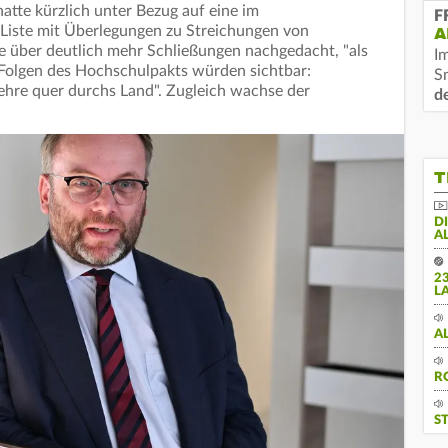
tte kürzlich unter Bezug auf eine im
F
 Liste mit Überlegungen zu Streichungen von
A
de über deutlich mehr Schließungen nachgedacht, "als
I
e Folgen des Hochschulpakts würden sichtbar:
S
ehre quer durchs Land". Zugleich wachse der
d
T
D
A
2
L
A
R
S