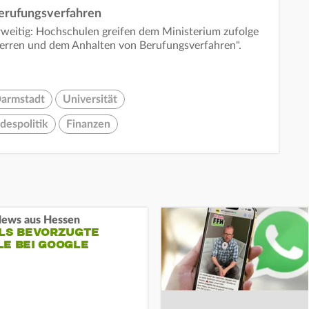
Berufungsverfahren
weitig: Hochschulen greifen dem Ministerium zufolge
perren und dem Anhalten von Berufungsverfahren".
armstadt
Universität
despolitik
Finanzen
ews aus Hessen
ALS BEVORZUGTE
LE BEI GOOGLE