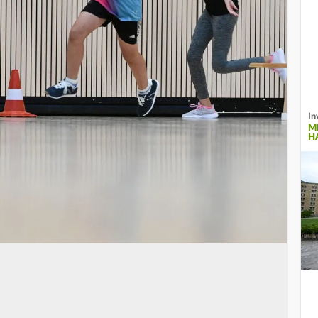
In
M
H