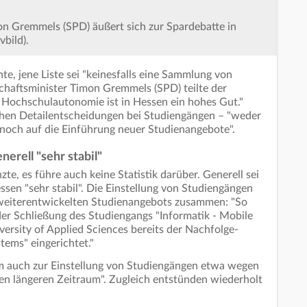
n Gremmels (SPD) äußert sich zur Spardebatte in
bild).
e, jene Liste sei "keinesfalls eine Sammlung von
schaftsminister Timon Gremmels (SPD) teilte der
 Hochschulautonomie ist in Hessen ein hohes Gut."
ichen Detailentscheidungen bei Studiengängen – "weder
noch auf die Einführung neuer Studienangebote".
erell "sehr stabil"
e, es führe auch keine Statistik darüber. Generell sei
sen "sehr stabil". Die Einstellung von Studiengängen
s weiterentwickelten Studienangebots zusammen: "So
der Schließung des Studiengangs "Informatik - Mobile
rsity of Applied Sciences bereits der Nachfolge-
tems" eingerichtet."
um auch zur Einstellung von Studiengängen etwa wegen
nen längeren Zeitraum". Zugleich entstünden wiederholt