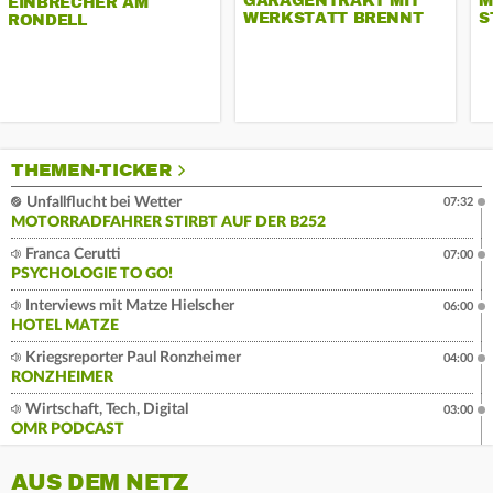
GARAGENTRAKT MIT
M
EINBRECHER AM
WERKSTATT BRENNT
S
RONDELL
THEMEN-TICKER
Unfallflucht bei Wetter
07:32
MOTORRADFAHRER STIRBT AUF DER B252
Franca Cerutti
07:00
PSYCHOLOGIE TO GO!
Interviews mit Matze Hielscher
06:00
HOTEL MATZE
Kriegsreporter Paul Ronzheimer
04:00
RONZHEIMER
Wirtschaft, Tech, Digital
03:00
OMR PODCAST
AUS DEM NETZ