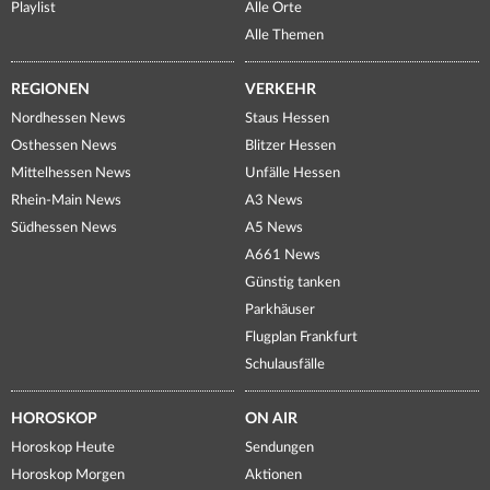
Playlist
Alle Orte
Alle Themen
REGIONEN
VERKEHR
Nordhessen News
Staus Hessen
Osthessen News
Blitzer Hessen
Mittelhessen News
Unfälle Hessen
Rhein-Main News
A3 News
Südhessen News
A5 News
A661 News
Günstig tanken
Parkhäuser
Flugplan Frankfurt
Schulausfälle
HOROSKOP
ON AIR
Horoskop Heute
Sendungen
Horoskop Morgen
Aktionen