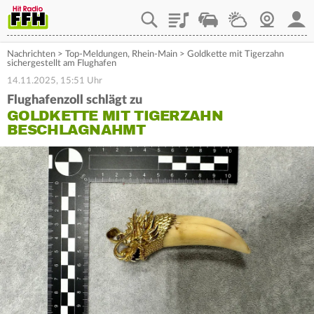
Playlist
Staupilot
Wetter
Webcam
Mein
Nachrichten
>
Top-Meldungen
,
Rhein-Main
>
Goldkette mit Tigerzahn
sichergestellt am Flughafen
14.11.2025, 15:51 Uhr
Flughafenzoll schlägt zu
GOLDKETTE MIT TIGERZAHN
BESCHLAGNAHMT