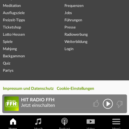
Meditation
Frequenzen
Ausflugsziele
Jobs
Freizeit-Tipps
Führungen
Ticketshop
Presse
Lotto Hessen
Radiowerbung
Spiele
Weiterbildung
Mahjong
Login
Backgammon
Quiz
Partys
Impressum und Datenschutz
Cookie-Einstellungen
HIT RADIO FFH
Jetzt einschalten
Home
Musik
Podcast
Video
Menü