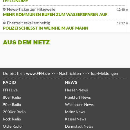
D:ECONOMY
News-Ticker zur Hitzewelle
12:40
MEHR KOMMUNEN RUFEN ZUM WASSERSPAREN AUF
Ehestreit eskaliert heftig
12:27
POLIZEI SCHIESST IN WEINHEIM AUF MANN
AUS DEM NETZ
Du bist hier:
www.FFH.de
>>>
Nachrichten
>>>
Top-Meldungen
RADIO
NEWS
FFH Live
Hessen News
80er Radio
Frankfurt News
90er Radio
Wiesbaden News
2000er Radio
Mainz News
Rock Radio
Kassel News
Oldie Radio
Darmstadt News