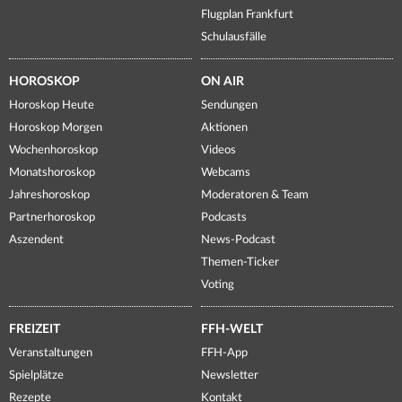
Flugplan Frankfurt
Schulausfälle
HOROSKOP
ON AIR
Horoskop Heute
Sendungen
Horoskop Morgen
Aktionen
Wochenhoroskop
Videos
Monatshoroskop
Webcams
Jahreshoroskop
Moderatoren & Team
Partnerhoroskop
Podcasts
Aszendent
News-Podcast
Themen-Ticker
Voting
FREIZEIT
FFH-WELT
Veranstaltungen
FFH-App
Spielplätze
Newsletter
Rezepte
Kontakt