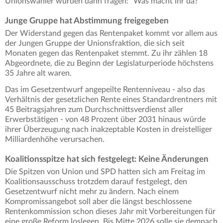
Unionswähler würden dann fragen: "Was macht ihr da?"
Junge Gruppe hat Abstimmung freigegeben
Der Widerstand gegen das Rentenpaket kommt vor allem aus
der Jungen Gruppe der Unionsfraktion, die sich seit
Monaten gegen das Rentenpaket stemmt. Zu ihr zählen 18
Abgeordnete, die zu Beginn der Legislaturperiode höchstens
35 Jahre alt waren.
Das im Gesetzentwurf angepeilte Rentenniveau - also das
Verhältnis der gesetzlichen Rente eines Standardrentners mit
45 Beitragsjahren zum Durchschnittsverdienst aller
Erwerbstätigen - von 48 Prozent über 2031 hinaus würde
ihrer Überzeugung nach inakzeptable Kosten in dreistelliger
Milliardenhöhe verursachen.
Koalitionsspitze hat sich festgelegt: Keine Änderungen
Die Spitzen von Union und SPD hatten sich am Freitag im
Koalitionsausschuss trotzdem darauf festgelegt, den
Gesetzentwurf nicht mehr zu ändern. Nach einem
Kompromissangebot soll aber die längst beschlossene
Rentenkommission schon dieses Jahr mit Vorbereitungen für
eine große Reform loslegen. Bis Mitte 2026 solle sie demnach