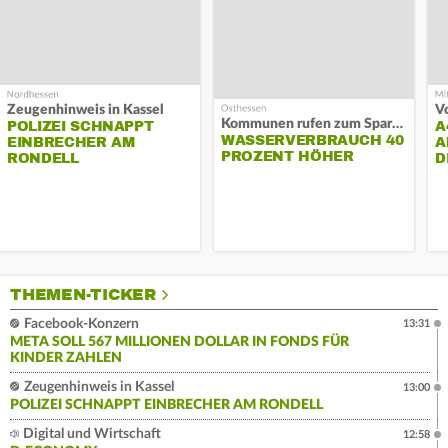
Zeugenhinweis in Kassel
Kommunen rufen zum Sparen auf
POLIZEI SCHNAPPT
A
WASSERVERBRAUCH 40
EINBRECHER AM
A
PROZENT HÖHER
RONDELL
D
THEMEN-TICKER
Facebook-Konzern
13:31
META SOLL 567 MILLIONEN DOLLAR IN FONDS FÜR
KINDER ZAHLEN
Zeugenhinweis in Kassel
13:00
POLIZEI SCHNAPPT EINBRECHER AM RONDELL
Digital und Wirtschaft
12:58