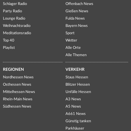
Schlager Radio
Offenbach News
Party Radio
Gießen News
Lounge Radio
Fulda News
Weihnachtsradio
Bayern News
Meditationsradio
Sport
Top 40
Wetter
Playlist
Alle Orte
Alle Themen
REGIONEN
VERKEHR
Nordhessen News
Staus Hessen
Osthessen News
Blitzer Hessen
Mittelhessen News
Unfälle Hessen
Rhein-Main News
A3 News
Südhessen News
A5 News
A661 News
Günstig tanken
Parkhäuser