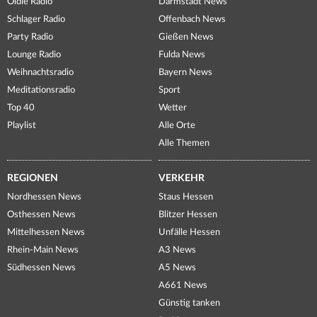
Oldie Radio
Darmstadt News
Schlager Radio
Offenbach News
Party Radio
Gießen News
Lounge Radio
Fulda News
Weihnachtsradio
Bayern News
Meditationsradio
Sport
Top 40
Wetter
Playlist
Alle Orte
Alle Themen
REGIONEN
VERKEHR
Nordhessen News
Staus Hessen
Osthessen News
Blitzer Hessen
Mittelhessen News
Unfälle Hessen
Rhein-Main News
A3 News
Südhessen News
A5 News
A661 News
Günstig tanken