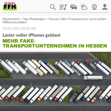
Playlist
Staupilot
Wetter
Webcam
Mein
Nachrichten
>
Top-Meldungen
>
Hessen: Fake-Transporteure verursachen
Millionenschäden
10.05.2026, 08:28 Uhr
Laster voller iPhones geklaut
MEHR FAKE-
TRANSPORTUNTERNEHMEN IN HESSEN