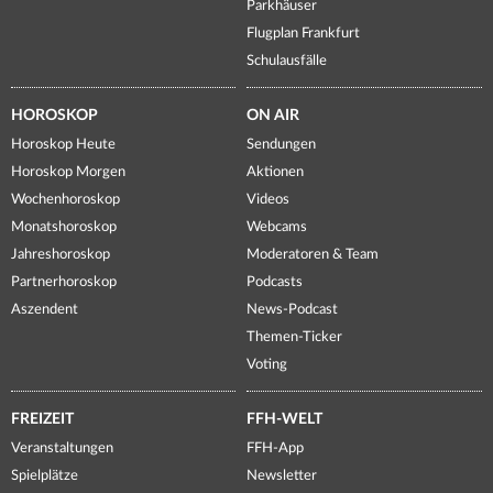
Parkhäuser
Flugplan Frankfurt
Schulausfälle
HOROSKOP
ON AIR
Horoskop Heute
Sendungen
Horoskop Morgen
Aktionen
Wochenhoroskop
Videos
Monatshoroskop
Webcams
Jahreshoroskop
Moderatoren & Team
Partnerhoroskop
Podcasts
Aszendent
News-Podcast
Themen-Ticker
Voting
FREIZEIT
FFH-WELT
Veranstaltungen
FFH-App
Spielplätze
Newsletter