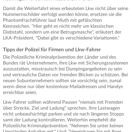
Damit die Weiterfahrt eines erbeuteten Lkw nicht über seine
Nummernschilder verfolgt werden könne, ersetzen sie die
Phantomfrachtführer laut Muth mit gefälschten
Kennzeichen. "Hier geht es nicht mehr um klassischen
Diebstahl, sondern um eine Betrugsmasche", erläutert der
LKA-Präsident. "Dabei gibt es verschiedene Variationen."
Tipps der Polizei für Firmen und Lkw-Fahrer
Die Polizeiliche Kriminalprävention der Länder und des
Bundes rät Unternehmern, ihre Lkw mit Sicherungssystemen
auszustatten, misstrauisch bei Dumpingangeboten zu sein
und vertrauliche Daten vor fremden Blicken zu schützen. Bei
neuen Subunternehmern sollten sie vorsichtig sein, zumal
wenn diese nur über kostenlose Mailadressen und Handys
erreichbar seien.
Lkw-Fahrer sollten während Pausen "niemals mit Fremden
über Strecke, Ziel und Ladung" sprechen, ihre Lastwagen
nicht unbeaufsichtigt parken und sie nach längeren Stopps
samt der Ladung kontrollieren. Weiterhin empfiehlt die
Polizeiliche Kriminalprävention: "Nehmen Sie unter keinen
Umständen Anhalter mit." Und: "Vereinbaren Sie mit Ihrer