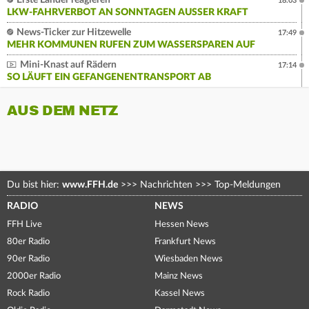
Erste Länder reagieren
18:03
LKW-FAHRVERBOT AN SONNTAGEN AUSSER KRAFT
News-Ticker zur Hitzewelle
17:49
MEHR KOMMUNEN RUFEN ZUM WASSERSPAREN AUF
Mini-Knast auf Rädern
17:14
SO LÄUFT EIN GEFANGENENTRANSPORT AB
AUS DEM NETZ
Du bist hier:
www.FFH.de
>>>
Nachrichten
>>>
Top-Meldungen
RADIO
NEWS
FFH Live
Hessen News
80er Radio
Frankfurt News
90er Radio
Wiesbaden News
2000er Radio
Mainz News
Rock Radio
Kassel News