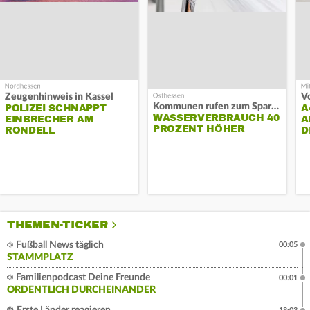
Zeugenhinweis in Kassel
Kommunen rufen zum Sparen auf
POLIZEI SCHNAPPT
A
WASSERVERBRAUCH 40
EINBRECHER AM
A
PROZENT HÖHER
RONDELL
D
THEMEN-TICKER
Fußball News täglich
00:05
STAMMPLATZ
Familienpodcast Deine Freunde
00:01
ORDENTLICH DURCHEINANDER