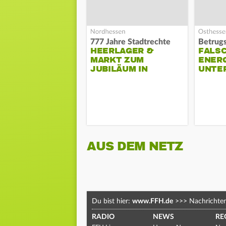
777 Jahre Stadtrechte
Betrugs
HEERLAGER &
FALS
MARKT ZUM
ENERG
JUBILÄUM IN
UNTE
TREYSA
AUS DEM NETZ
Du bist hier:
www.FFH.de
>>>
Nachrichte
RADIO
NEWS
RE