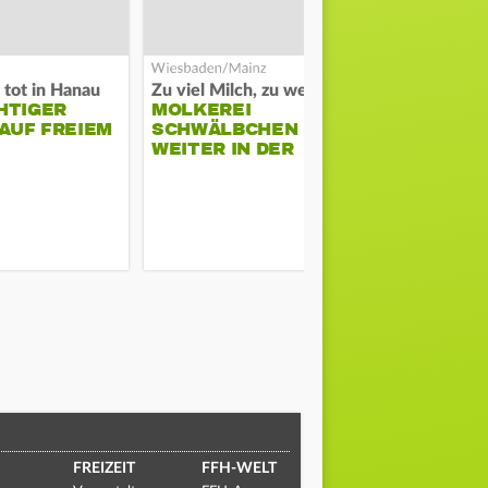
 tot in Hanau
Zu viel Milch, zu wenig Abnehme
Streit auf St
HTIGER
MOLKEREI
POLIZEI SC
AUF FREIEM
SCHWÄLBCHEN
EINHEIM A
WEITER IN DER
ANN
KRISE
FREIZEIT
FFH-WELT