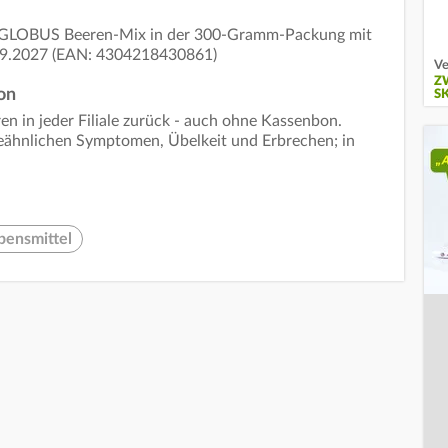
n GLOBUS Beeren-Mix in der 300-Gramm-Packung mit
09.2027 (EAN: 4304218430861)
Ve
Z
on
S
en in jeder Filiale zurück - auch ohne Kassenbon.
ppeähnlichen Symptomen, Übelkeit und Erbrechen; in
bensmittel