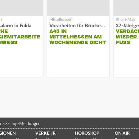
alarm in Fulda
Vorarbeiten für Brücken-Neubau
37-Jährige
CHE
A45 IN
VERDÄC
IEMITARBEITER
MITTELHESSEN AM
WIEDER 
RWEGS
WOCHENENDE DICHT
FUSS
n
>>>
Top-Meldungen
GIONEN
VERKEHR
HOROSKOP
ON AIR