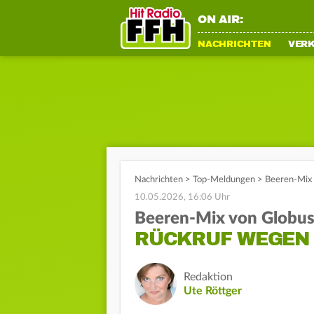
ON AIR:
NACHRICHTEN
VER
Nachrichten
>
Top-Meldungen
>
Beeren-Mix 
10.05.2026, 16:06 Uhr
Beeren-Mix von Globu
RÜCKRUF WEGEN 
Redaktion
Ute Röttger