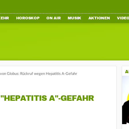
KEHR
HOROSKOP
ON AIR
MUSIK
AKTIONEN
VIDE
A
von Globus: Rückruf wegen Hepatitis A-Gefahr
s
"HEPATITIS A"-GEFAHR