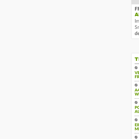
F
A
I
S
d
T
V
FR
A
W
PO
U
E
M