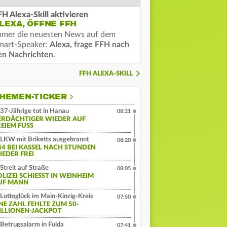
FH Alexa-Skill aktivieren
LEXA, ÖFFNE FFH
mmer die neuesten News auf dem
mart-Speaker:
Alexa, frage FFH nach
en Nachrichten
.
FFH ALEXA-SKILL
HEMEN-TICKER
37-Jährige tot in Hanau
08:21
ERDÄCHTIGER WIEDER AUF
EIEM FUSS
LKW mit Briketts ausgebrannt
08:20
44 BEI KASSEL NACH STUNDEN
IEDER FREI
Streit auf Straße
08:05
LIZEI SCHIESST IN WEINHEIM A
F MANN
Lottoglück im Main-Kinzig-Kreis
07:50
INE ZAHL FEHLTE ZUM 50-
ILLIONEN-JACKPOT
Betrugsalarm in Fulda
07:41