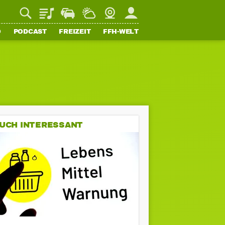
Playlist
Staupilot
Wetter
Webcam
Mein FFH
O
PODCAST
FREIZEIT
FFH-WELT
UCH INTERESSANT