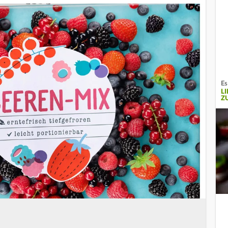
Es
L
Z