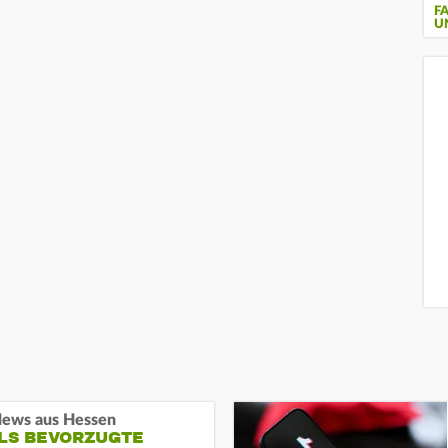
F
U
ews aus Hessen
ALS BEVORZUGTE