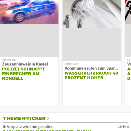
Zeugenhinweis in Kassel
Kommunen rufen zum Sparen auf
POLIZEI SCHNAPPT
A
WASSERVERBRAUCH 40
EINBRECHER AM
A
PROZENT HÖHER
RONDELL
D
THEMEN-TICKER
Vorplatz wird umgestaltet
16:44