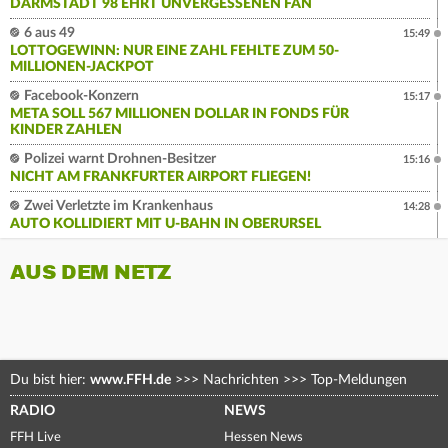
DARMSTADT 98 EHRT UNVERGESSENEN FAN
6 aus 49
15:49
LOTTOGEWINN: NUR EINE ZAHL FEHLTE ZUM 50-
MILLIONEN-JACKPOT
Facebook-Konzern
15:17
META SOLL 567 MILLIONEN DOLLAR IN FONDS FÜR
KINDER ZAHLEN
Polizei warnt Drohnen-Besitzer
15:16
NICHT AM FRANKFURTER AIRPORT FLIEGEN!
Zwei Verletzte im Krankenhaus
14:28
AUTO KOLLIDIERT MIT U-BAHN IN OBERURSEL
AUS DEM NETZ
Du bist hier:
www.FFH.de
>>>
Nachrichten
>>>
Top-Meldungen
RADIO
NEWS
FFH Live
Hessen News