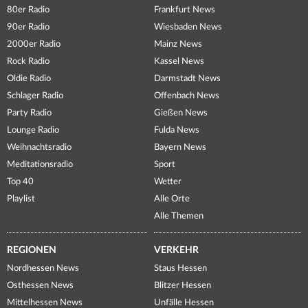
80er Radio
Frankfurt News
90er Radio
Wiesbaden News
2000er Radio
Mainz News
Rock Radio
Kassel News
Oldie Radio
Darmstadt News
Schlager Radio
Offenbach News
Party Radio
Gießen News
Lounge Radio
Fulda News
Weihnachtsradio
Bayern News
Meditationsradio
Sport
Top 40
Wetter
Playlist
Alle Orte
Alle Themen
REGIONEN
VERKEHR
Nordhessen News
Staus Hessen
Osthessen News
Blitzer Hessen
Mittelhessen News
Unfälle Hessen