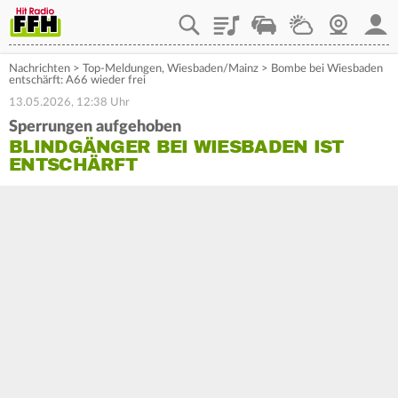
Playlist
Staupilot
Wetter
Webcam
Mein
Nachrichten
>
Top-Meldungen
,
Wiesbaden/Mainz
>
Bombe bei Wiesbaden
entschärft: A66 wieder frei
13.05.2026, 12:38 Uhr
Sperrungen aufgehoben
BLINDGÄNGER BEI WIESBADEN IST
ENTSCHÄRFT