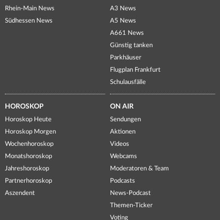
Rhein-Main News
A3 News
Südhessen News
A5 News
A661 News
Günstig tanken
Parkhäuser
Flugplan Frankfurt
Schulausfälle
HOROSKOP
ON AIR
Horoskop Heute
Sendungen
Horoskop Morgen
Aktionen
Wochenhoroskop
Videos
Monatshoroskop
Webcams
Jahreshoroskop
Moderatoren & Team
Partnerhoroskop
Podcasts
Aszendent
News-Podcast
Themen-Ticker
Voting