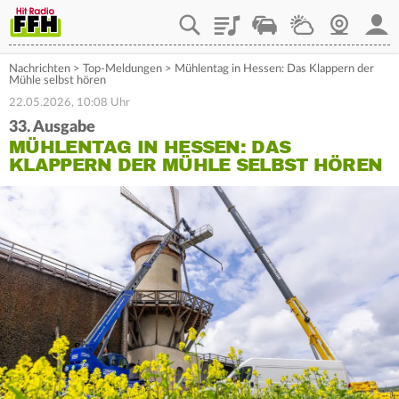
Playlist
Staupilot
Wetter
Webcam
Mein
Nachrichten
>
Top-Meldungen
>
Mühlentag in Hessen: Das Klappern der
Mühle selbst hören
22.05.2026, 10:08 Uhr
33. Ausgabe
MÜHLENTAG IN HESSEN: DAS
KLAPPERN DER MÜHLE SELBST HÖREN