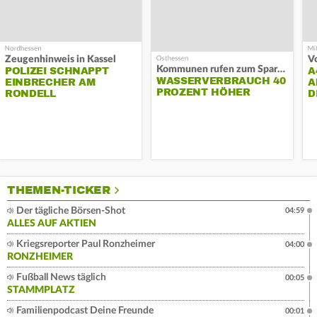
Zeugenhinweis in Kassel
Kommunen rufen zum Sparen auf
POLIZEI SCHNAPPT
A
WASSERVERBRAUCH 40
EINBRECHER AM
A
PROZENT HÖHER
RONDELL
D
THEMEN-TICKER
Der tägliche Börsen-Shot
04:59
ALLES AUF AKTIEN
Kriegsreporter Paul Ronzheimer
04:00
RONZHEIMER
Fußball News täglich
00:05
STAMMPLATZ
Familienpodcast Deine Freunde
00:01