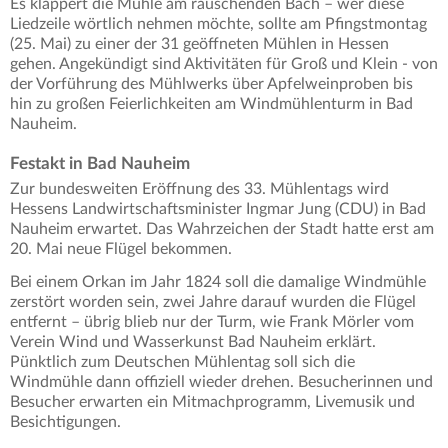
Es klappert die Mühle am rauschenden Bach – wer diese
Liedzeile wörtlich nehmen möchte, sollte am Pfingstmontag
(25. Mai) zu einer der 31 geöffneten Mühlen in Hessen
gehen. Angekündigt sind Aktivitäten für Groß und Klein - von
der Vorführung des Mühlwerks über Apfelweinproben bis
hin zu großen Feierlichkeiten am Windmühlenturm in Bad
Nauheim.
Festakt in Bad Nauheim
Zur bundesweiten Eröffnung des 33. Mühlentags wird
Hessens Landwirtschaftsminister Ingmar Jung (CDU) in Bad
Nauheim erwartet. Das Wahrzeichen der Stadt hatte erst am
20. Mai neue Flügel bekommen.
Bei einem Orkan im Jahr 1824 soll die damalige Windmühle
zerstört worden sein, zwei Jahre darauf wurden die Flügel
entfernt – übrig blieb nur der Turm, wie Frank Mörler vom
Verein Wind und Wasserkunst Bad Nauheim erklärt.
Pünktlich zum Deutschen Mühlentag soll sich die
Windmühle dann offiziell wieder drehen. Besucherinnen und
Besucher erwarten ein Mitmachprogramm, Livemusik und
Besichtigungen.