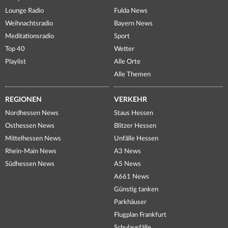
Lounge Radio
Fulda News
Weihnachtsradio
Bayern News
Meditationsradio
Sport
Top 40
Wetter
Playlist
Alle Orte
Alle Themen
REGIONEN
VERKEHR
Nordhessen News
Staus Hessen
Osthessen News
Blitzer Hessen
Mittelhessen News
Unfälle Hessen
Rhein-Main News
A3 News
Südhessen News
A5 News
A661 News
Günstig tanken
Parkhäuser
Flugplan Frankfurt
Schulausfälle