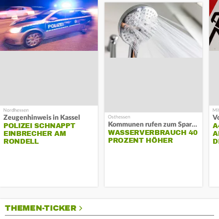
Zeugenhinweis in Kassel
Kommunen rufen zum Sparen auf
POLIZEI SCHNAPPT
A
WASSERVERBRAUCH 40
EINBRECHER AM
A
PROZENT HÖHER
RONDELL
D
THEMEN-TICKER