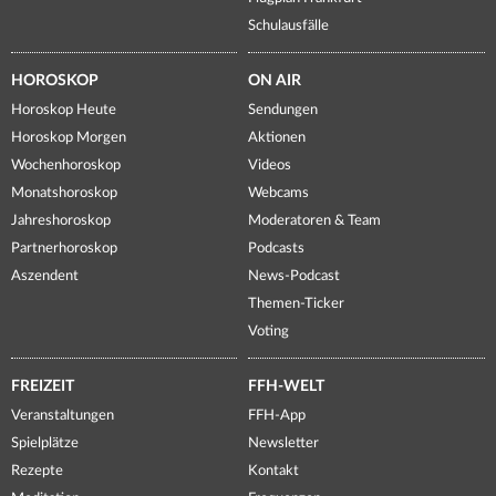
Schulausfälle
HOROSKOP
ON AIR
Horoskop Heute
Sendungen
Horoskop Morgen
Aktionen
Wochenhoroskop
Videos
Monatshoroskop
Webcams
Jahreshoroskop
Moderatoren & Team
Partnerhoroskop
Podcasts
Aszendent
News-Podcast
Themen-Ticker
Voting
FREIZEIT
FFH-WELT
Veranstaltungen
FFH-App
Spielplätze
Newsletter
Rezepte
Kontakt