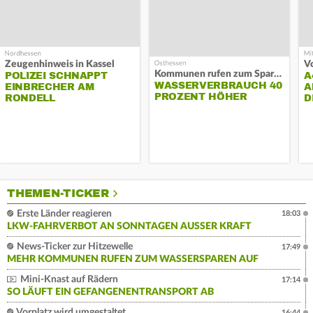
Zeugenhinweis in Kassel
Kommunen rufen zum Sparen auf
POLIZEI SCHNAPPT
A
WASSERVERBRAUCH 40
EINBRECHER AM
A
PROZENT HÖHER
RONDELL
D
THEMEN-TICKER
Erste Länder reagieren
18:03
LKW-FAHRVERBOT AN SONNTAGEN AUSSER KRAFT
News-Ticker zur Hitzewelle
17:49
MEHR KOMMUNEN RUFEN ZUM WASSERSPAREN AUF
Mini-Knast auf Rädern
17:14
SO LÄUFT EIN GEFANGENENTRANSPORT AB
Vorplatz wird umgestaltet
16:44