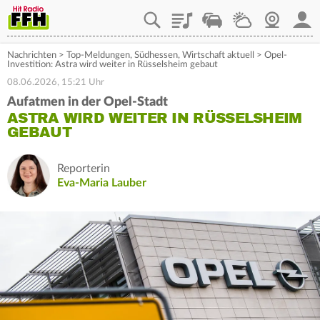
Playlist
Staupilot
Wetter
Webcam
Mein
Nachrichten
>
Top-Meldungen
,
Südhessen
,
Wirtschaft aktuell
>
Opel-
Investition: Astra wird weiter in Rüsselsheim gebaut
08.06.2026, 15:21 Uhr
Aufatmen in der Opel-Stadt
ASTRA WIRD WEITER IN RÜSSELSHEIM
GEBAUT
Reporterin
Eva-Maria Lauber