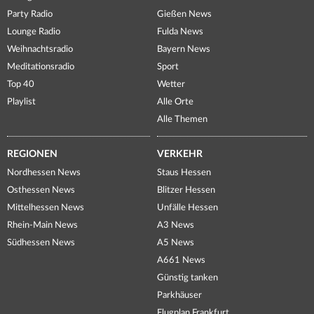
Party Radio
Gießen News
Lounge Radio
Fulda News
Weihnachtsradio
Bayern News
Meditationsradio
Sport
Top 40
Wetter
Playlist
Alle Orte
Alle Themen
REGIONEN
VERKEHR
Nordhessen News
Staus Hessen
Osthessen News
Blitzer Hessen
Mittelhessen News
Unfälle Hessen
Rhein-Main News
A3 News
Südhessen News
A5 News
A661 News
Günstig tanken
Parkhäuser
Flugplan Frankfurt