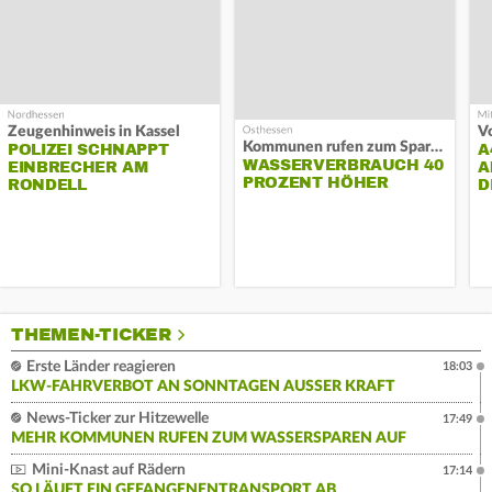
Zeugenhinweis in Kassel
Kommunen rufen zum Sparen auf
POLIZEI SCHNAPPT
A
WASSERVERBRAUCH 40
EINBRECHER AM
A
PROZENT HÖHER
RONDELL
D
THEMEN-TICKER
Erste Länder reagieren
18:03
LKW-FAHRVERBOT AN SONNTAGEN AUSSER KRAFT
News-Ticker zur Hitzewelle
17:49
MEHR KOMMUNEN RUFEN ZUM WASSERSPAREN AUF
Mini-Knast auf Rädern
17:14
SO LÄUFT EIN GEFANGENENTRANSPORT AB