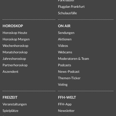
Parkhäuser
Flugplan Frankfurt
Schulausfälle
HOROSKOP
ON AIR
Horoskop Heute
Sendungen
Horoskop Morgen
Aktionen
Wochenhoroskop
Videos
Monatshoroskop
Webcams
Jahreshoroskop
Moderatoren & Team
Partnerhoroskop
Podcasts
Aszendent
News-Podcast
Themen-Ticker
Voting
FREIZEIT
FFH-WELT
Veranstaltungen
FFH-App
Spielplätze
Newsletter