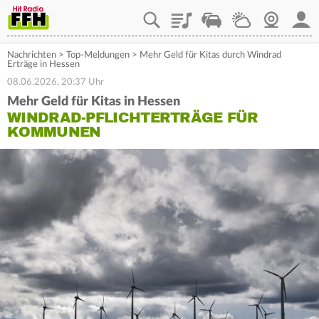
Playlist
Staupilot
Wetter
Webcam
Mein
Nachrichten
>
Top-Meldungen
>
Mehr Geld für Kitas durch Windrad
Erträge in Hessen
08.06.2026, 20:37 Uhr
Mehr Geld für Kitas in Hessen
WINDRAD-PFLICHTERTRÄGE FÜR
KOMMUNEN