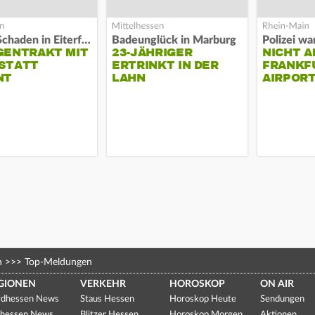
Hoher Schaden in Eiterfeld
Badeunglück in Marburg
GENTRAKT MIT
23-JÄHRIGER
NICHT A
STATT
ERTRINKT IN DER
FRANKF
NT
LAHN
AIRPORT
n
>>>
Top-Meldungen
GIONEN
VERKEHR
HOROSKOP
ON AIR
dhessen News
Staus Hessen
Horoskop Heute
Sendungen
hessen News
Blitzer Hessen
Horoskop Morgen
Aktionen