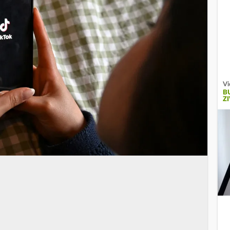
Vi
B
Z