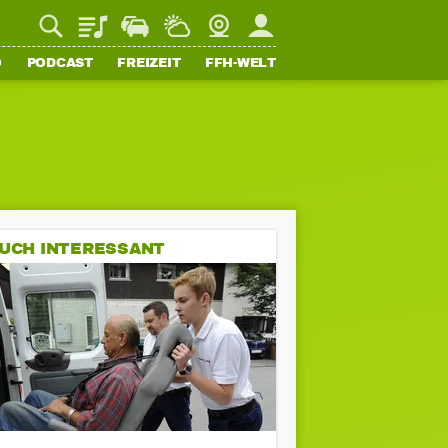
Playlist
Staupilot
Wetter
Webcam
Mein FFH
O
PODCAST
FREIZEIT
FFH-WELT
UCH INTERESSANT