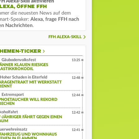
FH Alexa-Skill aktivieren
LEXA, ÖFFNE FFH
mmer die neuesten News auf dem
mart-Speaker:
Alexa, frage FFH nach
en Nachrichten
.
FFH ALEXA-SKILL
HEMEN-TICKER
Gäubodenvolksfest
13:25
ÄNNER KLAUEN RIESIGES
LASTIKKROKODIL
Hoher Schaden in Eiterfeld
12:48
ARAGENTRAKT MIT WERKSTATT
RENNT
Extremsport
12:44
PNOETAUCHER WILL REKORD
RECHEN
koholfahrt
12:42
7-JÄHRIGER FÄHRT GEGEN EINEN
AUM
uerwehreinsatz
12:41
-FAHRZEUG UND WOHNHAUS
TEHEN IN FLAMMEN