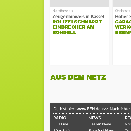
Zeugenhinweis in Kassel
POLIZEI SCHNAPPT
GARA
EINBRECHER AM
WERK
RONDELL
BREN
AUS DEM NETZ
Du bist hier:
www.FFH.de
>>>
Nachrichte
RADIO
NEWS
RE
FFH Live
Hessen News
Nor
80er Radio
Frankfurt News
Ost