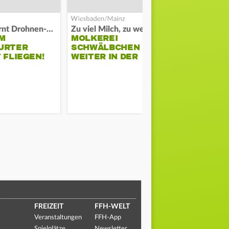
Polizei warnt Drohnen-Besitzer
Zu viel Milch, zu wenig Abnehme
M
MOLKEREI
STADTRAT
URTER
SCHWÄLBCHEN
WIEDER F
 FLIEGEN!
WEITER IN DER
SCHLAGZE
KRISE
FREIZEIT
FFH-WELT
Veranstaltungen
FFH-App
Spielplätze
Newsletter