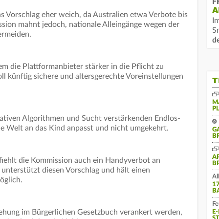
F
A
ens Vorschlag eher weich, da Australien etwa Verbote bis
I
ssion mahnt jedoch, nationale Alleingänge wegen der
S
ermeiden.
d
em die Plattformanbieter stärker in die Pflicht zu
ll künftig sichere und altersgerechte Voreinstellungen
T
M
P
ativen Algorithmen und Sucht verstärkenden Endlos-
itale Welt an das Kind anpasst und nicht umgekehrt.
G
B
A
ehlt die Kommission auch ein Handyverbot an
B
n unterstützt diesen Vorschlag und hält einen
Al
öglich.
1
B
Fe
iehung im Bürgerlichen Gesetzbuch verankert werden,
E
S