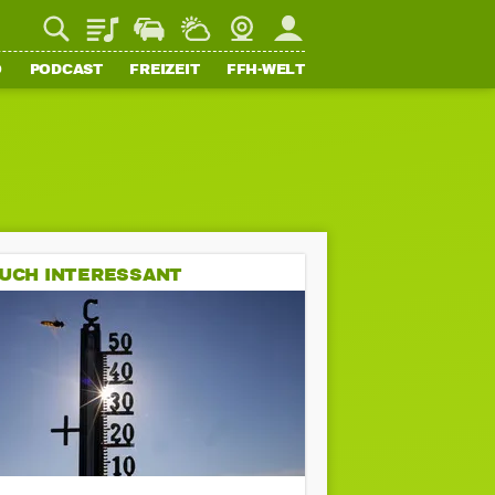
Playlist
Staupilot
Wetter
Webcam
Mein FFH
O
PODCAST
FREIZEIT
FFH-WELT
UCH INTERESSANT