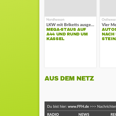
LKW mit Briketts ausgebrannt
Vier Me
MEGA-STAUS AUF
AUTO
A44 UND RUND UM
NACH 
KASSEL
STEIN
AUS DEM NETZ
Du bist hier:
www.FFH.de
>>>
Nachrichte
RADIO
NEWS
RE