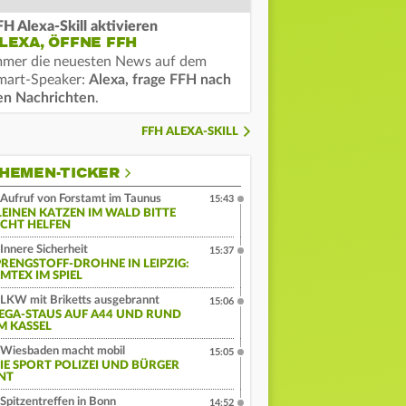
FH Alexa-Skill aktivieren
LEXA, ÖFFNE FFH
mmer die neuesten News auf dem
mart-Speaker:
Alexa, frage FFH nach
en Nachrichten
.
FFH ALEXA-SKILL
HEMEN-TICKER
Aufruf von Forstamt im Taunus
15:43
LEINEN KATZEN IM WALD BITTE
ICHT HELFEN
Innere Sicherheit
15:37
PRENGSTOFF-DROHNE IN LEIPZIG:
MTEX IM SPIEL
LKW mit Briketts ausgebrannt
15:06
EGA-STAUS AUF A44 UND RUND
M KASSEL
Wiesbaden macht mobil
15:05
IE SPORT POLIZEI UND BÜRGER
INT
Spitzentreffen in Bonn
14:52