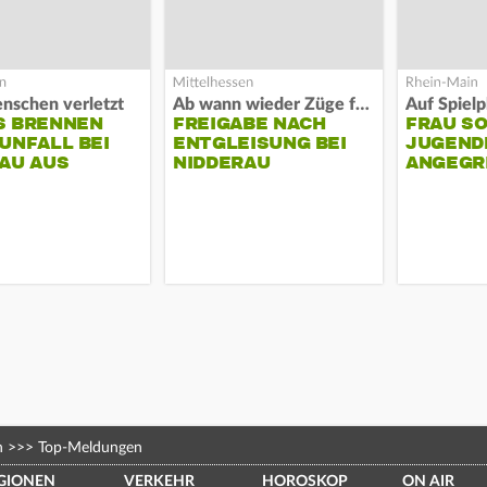
nschen verletzt
Ab wann wieder Züge fahren
S BRENNEN
FREIGABE NACH
FRAU S
UNFALL BEI
ENTGLEISUNG BEI
JUGEND
AU AUS
NIDDERAU
ANGEGR
HABEN
n
>>>
Top-Meldungen
GIONEN
VERKEHR
HOROSKOP
ON AIR