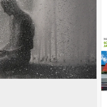
Me
S
J