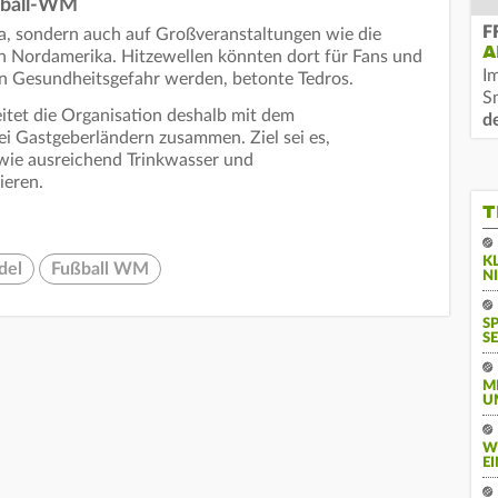
ußball-WM
F
a, sondern auch auf Großveranstaltungen wie die
A
in Nordamerika. Hitzewellen könnten dort für Fans und
I
hen Gesundheitsgefahr werden, betonte Tedros.
S
et die Organisation deshalb mit dem
d
i Gastgeberländern zusammen. Ziel sei es,
wie ausreichend Trinkwasser und
ieren.
T
K
del
Fußball WM
N
S
SE
M
U
W
E