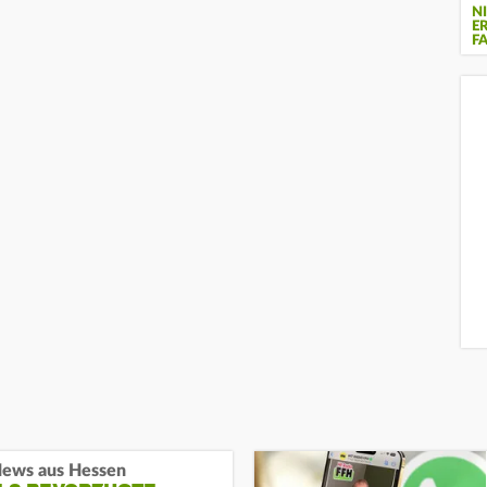
N
E
F
ews aus Hessen