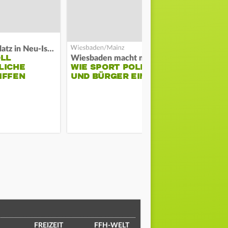
Auf Spielplatz in Neu-Isenburg
Große Waldb
OLL
FEUERWE
Wiesbaden macht mobil
LICHE
WIE SPORT POLIZEI
SCHÜTZT
IFFEN
UND BÜRGER EINT
ODENWALD
MUSIKFES
FREIZEIT
FFH-WELT