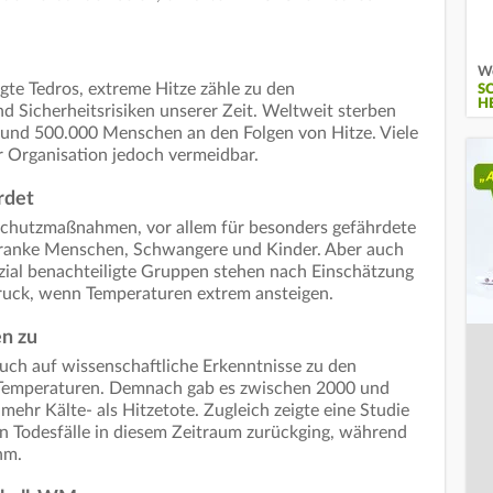
We
gte Tedros, extreme Hitze zähle zu den
S
H
 Sicherheitsrisiken unserer Zeit. Weltweit sterben
und 500.000 Menschen an den Folgen von Hitze. Viele
er Organisation jedoch vermeidbar.
rdet
Schutzmaßnahmen, vor allem für besonders gefährdete
kranke Menschen, Schwangere und Kinder. Aber auch
zial benachteiligte Gruppen stehen nach Einschätzung
ruck, wenn Temperaturen extrem ansteigen.
n zu
ch auf wissenschaftliche Erkenntnisse zu den
r Temperaturen. Demnach gab es zwischen 2000 und
ehr Kälte- als Hitzetote. Zugleich zeigte eine Studie
ten Todesfälle in diesem Zeitraum zurückging, während
hm.